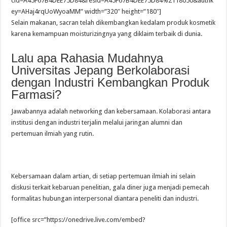
cid=A45F67B4DEE75D84&resid=A45F67B4DEE75D84%2118050&authk
ey=AHaj4rqUoWyoaMM” width=”320″ height=”180″]
Selain makanan, sacran telah dikembangkan kedalam produk kosmetik
karena kemampuan moisturizingnya yang diklaim terbaik di dunia.
Lalu apa Rahasia Mudahnya
Universitas Jepang Berkolaborasi
dengan Industri Kembangkan Produk
Farmasi?
Jawabannya adalah networking dan kebersamaan. Kolaborasi antara
institusi dengan industri terjalin melalui jaringan alumni dan
pertemuan ilmiah yang rutin.
Kebersamaan dalam artian, di setiap pertemuan ilmiah ini selain
diskusi terkait kebaruan penelitian, gala diner juga menjadi pemecah
formalitas hubungan interpersonal diantara peneliti dan industri.
[office src=”https://onedrive.live.com/embed?