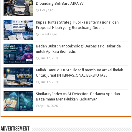
Dibanding Beli Baru AIRA EV
1 day ago
Kupas Tuntas Strategi Publikasi Internasional dan
Proposal Hibah yang Berpeluang Didanai
3 weeks ago
Bedah Buku : Nanoteknologi Berbasis Polisakarida
untuk Aplikasi Biomedis
June 17, 2026
Kuliah Tamu di ULM : Filosofi membuat artikel ilmiah
Untuk jurnal INTERNASIONAL BEREPUTASI
June 17, 2026
Similarity Index vs AI Detection: Bedanya Apa dan
Bagaimana Menaklukkan Keduanya?
April 8, 2026
Advertisement