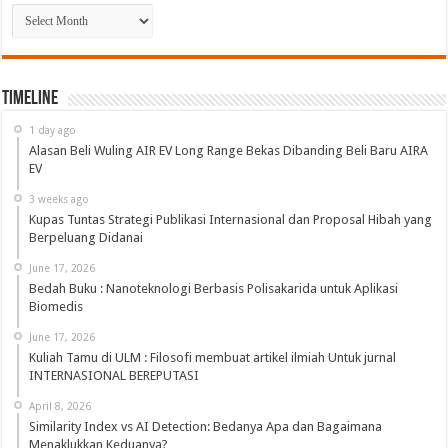
Arsip
Timeline
1 day ago
Alasan Beli Wuling AIR EV Long Range Bekas Dibanding Beli Baru AIRA
EV
3 weeks ago
Kupas Tuntas Strategi Publikasi Internasional dan Proposal Hibah yang
Berpeluang Didanai
June 17, 2026
Bedah Buku : Nanoteknologi Berbasis Polisakarida untuk Aplikasi
Biomedis
June 17, 2026
Kuliah Tamu di ULM : Filosofi membuat artikel ilmiah Untuk jurnal
INTERNASIONAL BEREPUTASI
April 8, 2026
Similarity Index vs AI Detection: Bedanya Apa dan Bagaimana
Menaklukkan Keduanya?