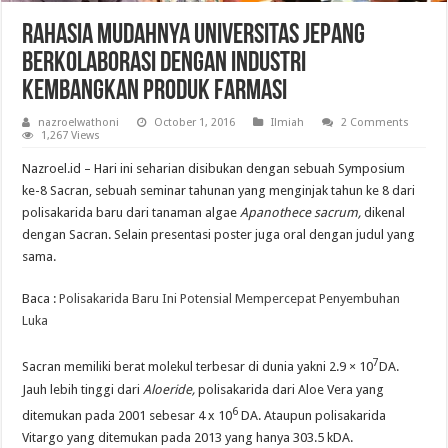
Rahasia Mudahnya Universitas Jepang
Berkolaborasi dengan Industri
Kembangkan Produk Farmasi
nazroelwathoni
October 1, 2016
Ilmiah
2 Comments
1,267 Views
Nazroel.id – Hari ini seharian disibukan dengan sebuah Symposium
ke-8 Sacran, sebuah seminar tahunan yang menginjak tahun ke 8 dari
polisakarida baru dari tanaman algae
Apanothece sacrum,
dikenal
dengan Sacran. Selain presentasi poster juga oral dengan judul yang
sama.
Baca :
Polisakarida Baru Ini Potensial Mempercepat Penyembuhan
Luka
7
Sacran memiliki berat molekul terbesar di dunia yakni 2.9 × 10
DA.
Jauh lebih tinggi dari
Aloeride,
polisakarida dari Aloe Vera yang
6
ditemukan pada 2001 sebesar 4 x 10
DA. Ataupun polisakarida
Vitargo yang ditemukan pada 2013 yang hanya 303.5 kDA.