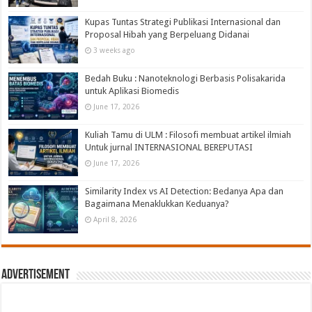
Kupas Tuntas Strategi Publikasi Internasional dan
Proposal Hibah yang Berpeluang Didanai
3 weeks ago
Bedah Buku : Nanoteknologi Berbasis Polisakarida
untuk Aplikasi Biomedis
June 17, 2026
Kuliah Tamu di ULM : Filosofi membuat artikel ilmiah
Untuk jurnal INTERNASIONAL BEREPUTASI
June 17, 2026
Similarity Index vs AI Detection: Bedanya Apa dan
Bagaimana Menaklukkan Keduanya?
April 8, 2026
Advertisement