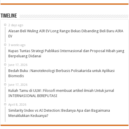
Timeline
2 days ago
Alasan Beli Wuling AIR EV Long Range Bekas Dibanding Beli Baru AIRA
EV
3 weeks ago
Kupas Tuntas Strategi Publikasi Internasional dan Proposal Hibah yang
Berpeluang Didanai
June 17, 2026
Bedah Buku : Nanoteknologi Berbasis Polisakarida untuk Aplikasi
Biomedis
June 17, 2026
Kuliah Tamu di ULM : Filosofi membuat artikel ilmiah Untuk jurnal
INTERNASIONAL BEREPUTASI
April 8, 2026
Similarity Index vs AI Detection: Bedanya Apa dan Bagaimana
Menaklukkan Keduanya?