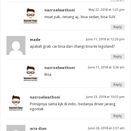
nazroelwathoni
May 22, 2018 at 1:23 pm
muat pak.. tenang aj.. bisa sedan, bisa SUV
Reply
made
June 11, 2018 at 12:20 pm
apakah grab car bisa dari changi bisa ke legoland?
Reply
nazroelwathoni
June 11, 2018 at 5:36 am
Bisa
Reply
nazroelwathoni
June 23, 2018 at 10:33 pm
Prinsipnya sama kyk di indo.. bedanya driver jarang
ngontak
Reply
aria dian
June 24, 2018 at 2:37 am