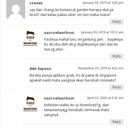
steven
January 30, 2019 at 5:02 pm
say dari changi ke botanical garden berapa duit ya
kira2? dan kalau pakeu uber sm taxi maha mana?
Reply
nazroelwathoni
January 30, 2019 at 10:12 am
Pastinya mahal taxi, tergantung jam… kayaknya
bs dicoba deh skrg diaplikasinya dari dan ke
nya yg jelas…
Reply
Ade Suyono
November 25, 2019 at 4:22 am
kla kita punya aplikasi grab, trs di pakai di singapore
apakah nanti mata uangnya akan berubah otomatis?
Reply
nazroelwathoni
April 23, 2020 at 2:32 am
Kebtulan waktu itu sy download lg, dan
tampilannyajg berubah, termasuk mata
uangnya
Reply