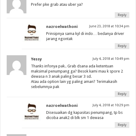
Prefer pke grab atau uber ya?
Reply
nazroelwathoni
June 23, 2018 at 10:34 pm
Prinsipnya sama kyl di indo… bedanya driver
jarang ngontak
Reply
Yessy
July 4, 2018 at 10:49 pm
Thanks infonya pak.. Grab dsana ada ketentuan
maksimal penumpang ga? Besok kami mau k spore 2
dewasa n 3 anak paling besar 3 sd.
Atau ada option lain yg paling aman? Terimakasih
sebelumnya pak
Reply
nazroelwathoni
July 4, 2018 at 10:29 pm
Disesuaikan dg kapasitas penumpang, tp bs
dicoba anak2 di blk sm 1 dewasa
Reply