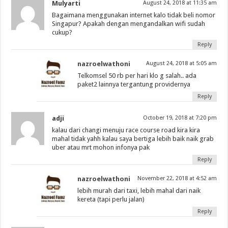
Mulyarti
August 24, 2018 at 11:35 am
Bagaimana menggunakan internet kalo tidak beli nomor
Singapur? Apakah dengan mengandalkan wifi sudah
cukup?
Reply
nazroelwathoni
August 24, 2018 at 5:05 am
Telkomsel 50 rb per hari klo g salah.. ada
paket2 lainnya tergantung providernya
Reply
adji
October 19, 2018 at 7:20 pm
kalau dari changi menuju race course road kira kira
mahal tidak yahh kalau saya bertiga lebih baik naik grab
uber atau mrt mohon infonya pak
Reply
nazroelwathoni
November 22, 2018 at 4:52 am
lebih murah dari taxi, lebih mahal dari naik
kereta (tapi perlu jalan)
Reply