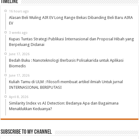
Timeline
16 hours ago
Alasan Beli Wuling AIR EV Long Range Bekas Dibanding Beli Baru AIRA
EV
3 weeks ago
Kupas Tuntas Strategi Publikasi Internasional dan Proposal Hibah yang
Berpeluang Didanai
June 17, 2026
Bedah Buku : Nanoteknologi Berbasis Polisakarida untuk Aplikasi
Biomedis
June 17, 2026
Kuliah Tamu di ULM : Filosofi membuat artikel ilmiah Untuk jurnal
INTERNASIONAL BEREPUTASI
April 8, 2026
Similarity Index vs AI Detection: Bedanya Apa dan Bagaimana
Menaklukkan Keduanya?
Subscribe to My Channel