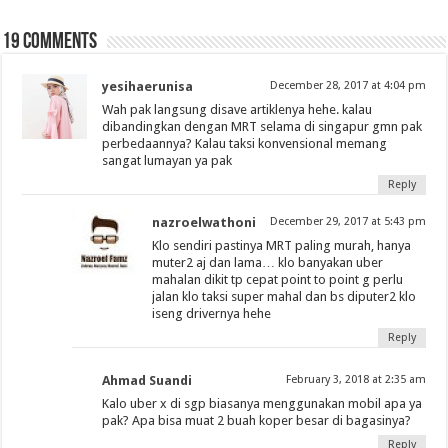
19 comments
yesihaerunisa
December 28, 2017 at 4:04 pm
Wah pak langsung disave artiklenya hehe. kalau
dibandingkan dengan MRT selama di singapur gmn pak
perbedaannya? Kalau taksi konvensional memang
sangat lumayan ya pak
Reply
nazroelwathoni
December 29, 2017 at 5:43 pm
Klo sendiri pastinya MRT paling murah, hanya
muter2 aj dan lama… klo banyakan uber
mahalan dikit tp cepat point to point g perlu
jalan klo taksi super mahal dan bs diputer2 klo
iseng drivernya hehe
Reply
Ahmad Suandi
February 3, 2018 at 2:35 am
Kalo uber x di sgp biasanya menggunakan mobil apa ya
pak? Apa bisa muat 2 buah koper besar di bagasinya?
Reply