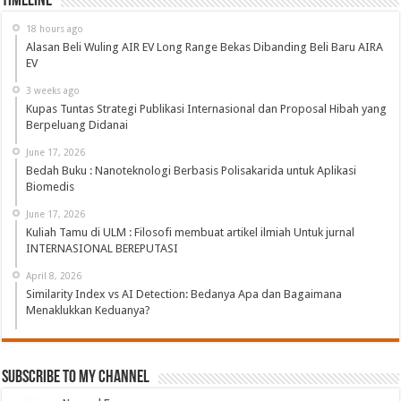
Timeline
18 hours ago
Alasan Beli Wuling AIR EV Long Range Bekas Dibanding Beli Baru AIRA
EV
3 weeks ago
Kupas Tuntas Strategi Publikasi Internasional dan Proposal Hibah yang
Berpeluang Didanai
June 17, 2026
Bedah Buku : Nanoteknologi Berbasis Polisakarida untuk Aplikasi
Biomedis
June 17, 2026
Kuliah Tamu di ULM : Filosofi membuat artikel ilmiah Untuk jurnal
INTERNASIONAL BEREPUTASI
April 8, 2026
Similarity Index vs AI Detection: Bedanya Apa dan Bagaimana
Menaklukkan Keduanya?
Subscribe to My Channel