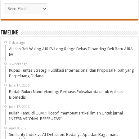
Arsip
Timeline
3 days ago
Alasan Beli Wuling AIR EV Long Range Bekas Dibanding Beli Baru AIRA
EV
3 weeks ago
Kupas Tuntas Strategi Publikasi Internasional dan Proposal Hibah yang
Berpeluang Didanai
June 17, 2026
Bedah Buku : Nanoteknologi Berbasis Polisakarida untuk Aplikasi
Biomedis
June 17, 2026
Kuliah Tamu di ULM : Filosofi membuat artikel ilmiah Untuk jurnal
INTERNASIONAL BEREPUTASI
April 8, 2026
Similarity Index vs AI Detection: Bedanya Apa dan Bagaimana