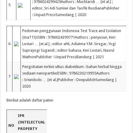
: 9786024399429Authors : Muchtaridi … [et al.] ;
5
editor, Sri Adi Sumiwi dan Taofik RusdianaPublisher
: Unpad PressSumedang | 2020
Pedoman penggunaan Indonesia Test Trace and Isolation
(InaTTI)ISBN : 9786024399771Authors : penyusun, Keri
6
Lestari … [et.al.] ; editor ahli, Adiatma Y.M. Siregar, Yogi
Suprayogi Sugandi ; editor bahasa, Keri Lestari, Nasrul
WathoniPublisher : Unpad PressBandung | 2021
Pengobatan terkini ulkus diabetikum : bahan herbal hingga
sediaan nanopartikelISBN : 9786230219955Authors
7
: Sriwidodo … [et al.]Publisher : DeepublishSumedang |
2020
Berikut adalah daftar paten
IPR
(INTELECTUAL
NO
PROPERTY