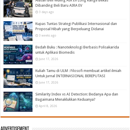
Alasan Beli Wuling AIR EV Long Range Bekas
Dibanding Beli Baru AIRA EV
3 days ago
Kupas Tuntas Strategi Publikasi Internasional dan
Proposal Hibah yang Berpeluang Didanai
3 weeks ago
Bedah Buku : Nanoteknologi Berbasis Polisakarida
untuk Aplikasi Biomedis
June 17, 2026
Kuliah Tamu di ULM : Filosofi membuat artikel ilmiah
Untuk jurnal INTERNASIONAL BEREPUTASI
June 17, 2026
Similarity Index vs AI Detection: Bedanya Apa dan
Bagaimana Menaklukkan Keduanya?
April 8, 2026
Advertisement