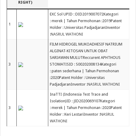
RIGHT)
EXC Sol UPID : DID2019007072Kategori
: merek | Tahun Permohonan :2019Patent
1
Holder : Universitas PadjadjaranInventor
:
NASRUL WATHONI
FILM HIDROGEL MUKOADHESIF NATRIUM
ALGINAT-KITOSAN UNTUK OBAT
SARIAWAN MULUTReccurent APHTHOUS
3
STOMATISID : S00202008134Kategori
: paten sederhana | Tahun Permohonan
:2020Patent Holder : Universitas
PadjadjaranInventor :
NASRUL WATHONI
InaTTI (Indonesia Test Trace and
Isolation)ID : JID2020069107Kategori
3
: merek | Tahun Permohonan :2020Patent
Holder : Keri LestariInventor :
NASRUL
WATHONI