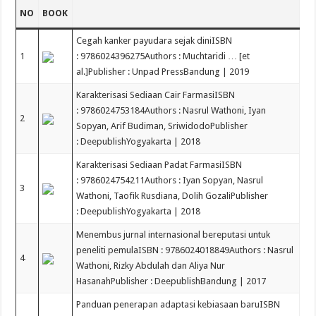
NO
BOOK
Cegah kanker payudara sejak diniISBN
1
: 9786024396275Authors : Muchtaridi … [et
al.]Publisher : Unpad PressBandung | 2019
Karakterisasi Sediaan Cair FarmasiISBN
: 9786024753184Authors : Nasrul Wathoni, Iyan
2
Sopyan, Arif Budiman, SriwidodoPublisher
: DeepublishYogyakarta | 2018
Karakterisasi Sediaan Padat FarmasiISBN
: 9786024754211Authors : Iyan Sopyan, Nasrul
3
Wathoni, Taofik Rusdiana, Dolih GozaliPublisher
: DeepublishYogyakarta | 2018
Menembus jurnal internasional bereputasi untuk
peneliti pemulaISBN : 9786024018849Authors : Nasrul
4
Wathoni, Rizky Abdulah dan Aliya Nur
HasanahPublisher : DeepublishBandung | 2017
Panduan penerapan adaptasi kebiasaan baruISBN