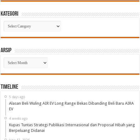
Kategori
Kategori
Arsip
Arsip
Timeline
5 days ago
Alasan Beli Wuling AIR EV Long Range Bekas Dibanding Beli Baru AIRA
EV
4 weeks ago
Kupas Tuntas Strategi Publikasi Internasional dan Proposal Hibah yang
Berpeluang Didanai
June 17, 2026