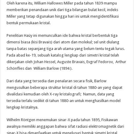
Oleh karena itu, William Hallowes Miller pada tahun 1839 mampu
memberikan penandaan unik dari tiga bilangan bulat kecil, indeks
Miller yang tetap digunakan hingga hari ini untuk mengidentifikasi
bentuk permukaan kristal.
Penelitian Haüy ini memunculkan ide bahwa kristal berbentuk tiga
dimensi biasa (kisi Bravais) dari atom dan molekul; sel unit diulang
tanpa batas sepanjang tiga arah utama yang belum tentu tegak lurus.
Pada abad ke-19, sebuah katalog lengkap dari simetri kristal telah
dikerjakan oleh Johan Hessel, Auguste Bravais, Evgraf Fedorov, Arthur
Schönflies dan William Barlow (1894 ).
Dari data yang tersedia dan penalaran secara fisik, Barlow
mengusulkan beberapa struktur kristal di tahun 1880-an yang dapat
divalidasi kemudian oleh X-ray kristalografi; Namun, data yang
tersedia terlalu sedikit di tahun 1880-an untuk menghasilkan model
lengkap kristalnya.
Wilhelm Röntgen menemukan sinar-X pada tahun 1895, Fisikawan
awalnya memiliki anggapan bahwa sifat radiasi elektromagnetik dari
sinar-X bisa dimanfaatkan untuk menelusuri bentuk simetri kristal,