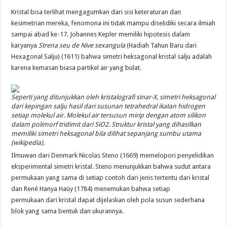
Kristal bisa terlihat mengagumkan dari sisi keteraturan dan
kesimetrian mereka, fenomona ini tidak mampu diselidiki secara ilmiah
sampai abad ke-17. Johannes Kepler memiliki hipotesis dalam
karyanya
Strena seu de Nive sexangula
(Hadiah Tahun Baru dari
Hexagonal Salju) (1611) bahwa simetri heksagonal kristal salju adalah
karena kemasan biasa partikel air yang bulat.
Seperti yang ditunjukkan oleh kristalografi sinar-X, simetri heksagonal
dari kepingan salju hasil dari susunan tetrahedral ikatan hidrogen
setiap molekul air. Molekul air tersusun mirip dengan atom silikon
dalam polimorf tridimit dari SiO2. Struktur kristal yang dihasilkan
memiliki simetri heksagonal bila dilihat sepanjang sumbu utama
(wikipedia).
Ilmuwan dari Denmark Nicolas Steno (1669) memelopori penyelidikan
eksperimental simetri kristal. Steno menunjukkan bahwa sudut antara
permukaan yang sama di setiap contoh dari jenis tertentu dari kristal
dan René Hanya Haüy (1784) menemukan bahwa setiap
permukaan dari kristal dapat dijelaskan oleh pola susun sederhana
blok yang sama bentuk dan ukurannya.