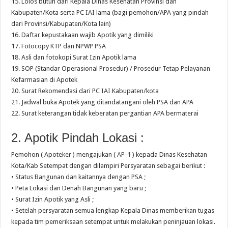
15. Lolos butuh dari Kepala Dinas Kesehatan Provinsi dan
Kabupaten/Kota serta PC IAI lama (bagi pemohon/APA yang pindah
dari Provinsi/Kabupaten/Kota lain)
16. Daftar kepustakaan wajib Apotik yang dimiliki
17. Fotocopy KTP dan NPWP PSA
18. Asli dan fotokopi Surat Izin Apotik lama
19. SOP (Standar Operasional Prosedur) / Prosedur Tetap Pelayanan
Kefarmasian di Apotek
20. Surat Rekomendasi dari PC IAI Kabupaten/kota
21. Jadwal buka Apotek yang ditandatangani oleh PSA dan APA
22. Surat keterangan tidak keberatan pergantian APA bermaterai
2. Apotik Pindah Lokasi :
Pemohon ( Apoteker ) mengajukan (
AP-1
) kepada Dinas Kesehatan
Kota/Kab Setempat dengan dilampiri Persyaratan sebagai berikut :
• Status Bangunan dan kaitannya dengan PSA ;
• Peta Lokasi dan Denah Bangunan yang baru ;
• Surat Izin Apotik yang Asli ;
• Setelah persyaratan semua lengkap Kepala Dinas memberikan tugas
kepada tim pemeriksaan setempat untuk melakukan peninjauan lokasi.