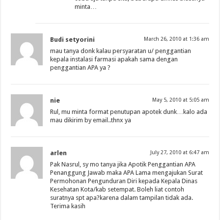
minta…
Budi setyorini
March 26, 2010 at 1:36 am
mau tanya donk kalau persyaratan u/ penggantian
kepala instalasi farmasi apakah sama dengan
penggantian APA ya ?
nie
May 5, 2010 at 5:05 am
Rul, mu minta format penutupan apotek dunk…kalo ada
mau dikirim by email..thnx ya
arlen
July 27, 2010 at 6:47 am
Pak Nasrul, sy mo tanya jika Apotik Penggantian APA
Penanggung Jawab maka APA Lama mengajukan Surat
Permohonan Pengunduran Diri kepada Kepala Dinas
Kesehatan Kota/kab setempat. Boleh liat contoh
suratnya spt apa?karena dalam tampilan tidak ada.
Terima kasih