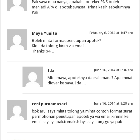
Pak saya mau nanya, apakah apoteker PNS boleh
menjadi APA di apotek swasta. Trima kasih sebelumnya
Pak
Maya Yunita
February 6, 2014 at 1:47 am
Boleh mnta format penutupan apotek?
Klo ada tolong kirim via email..
Thanks b4….
Ida
June 16, 2014 at 6:36 am
Mba maya, apoteknya daerah mana? Apa minat
diover ke saya. Ida …
reni purnamasari
June 16, 2014 at 9:29 am
bpk arul,saya minta tolong ya,minta contoh format surat
permohonan penutupan apotek ya via email,kirimin ke
email saya ya pak.trimaksh byk.saya tunggu ya pak