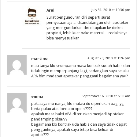
Arul
July 31, 2010 at 10:36 pm
Surat pengunduran diri seperti surat
pernyataan aja… ditandatangan oleh apoteker
yang mengundurkan diri ditujukan ke dinkes
propinsi, lebih kuat pake materai… redaksinya
bisa menyesuaikan
martino
August 20, 2010 at 1:26 pm
mau tanya klo seumpama masa kontrak sudah habis dan
tidak ingin memperpanjang lagi, sedangkan saya selaku
APA blm mndapat apoteker pengganti bagaimana ya>?
emma
September 16, 2010 at 6:00 am
pak..saya mo nanya, klo mutasi itu diperlukan bagi yg
beda pulau atau beda propinsi????
apakah masa bakti APA di teruskan menjadi Apoteker
pendamping bisa???
bagaimana klo kontrak uda habis dan saya tidak dapat
penggantinya, apakah saya tetap bisa keluar dr
apotek???