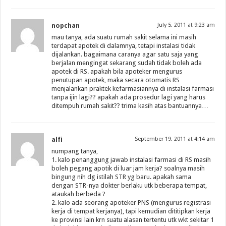
nopchan
July 5, 2011 at 9:23 am
mau tanya, ada suatu rumah sakit selama ini masih
terdapat apotek di dalamnya, tetapi instalasi tidak
dijalankan. bagaimana caranya agar satu saja yang
berjalan mengingat sekarang sudah tidak boleh ada
apotek di RS. apakah bila apoteker mengurus
penutupan apotek, maka secara otomatis RS
menjalankan praktek kefarmasiannya di instalasi farmasi
tanpa ijin lagi?? apakah ada prosedur lagi yang harus
ditempuh rumah sakit?? trima kasih atas bantuannya…
alfi
September 19, 2011 at 4:14 am
numpang tanya,
1. kalo penanggung jawab instalasi farmasi di RS masih
boleh pegang apotik di luar jam kerja? soalnya masih
bingung nih dg istilah STR yg baru. apakah sama
dengan STR-nya dokter berlaku utk beberapa tempat,
ataukah berbeda ?
2. kalo ada seorang apoteker PNS (mengurus registrasi
kerja di tempat kerjanya), tapi kemudian dititipkan kerja
ke provinsi lain krn suatu alasan tertentu utk wkt sekitar 1