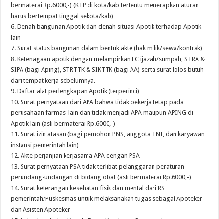
bermaterai Rp.6000,-) (KTP di kota/kab tertentu menerapkan aturan
harus bertempat tinggal sekota/kab)
6. Denah bangunan Apotik dan denah situasi Apotik terhadap Apotik
lain
7. Surat status bangunan dalam bentuk akte (hak milik/sewa/kontrak)
8. Ketenagaan apotik dengan melampirkan FC ijazah/sumpah, STRA &
SIPA (bagi Aping), STRTTK & SIKTTK (bagi AA) serta surat lolos butuh
dari tempat kerja sebelumnya.
9. Daftar alat perlengkapan Apotik (terperinci)
10. Surat pernyataan dari APA bahwa tidak bekerja tetap pada
perusahaan farmasi lain dan tidak menjadi APA maupun APING di
Apotik lain (asli bermaterai Rp.6000,-)
11. Surat izin atasan (bagi pemohon PNS, anggota TNI, dan karyawan
instansi pemerintah lain)
12. Akte perjanjian kerjasama APA dengan PSA
13. Surat pernyataan PSA tidak terlibat pelanggaran peraturan
perundang-undangan di bidang obat (asli bermaterai Rp.6000,-)
14. Surat keterangan kesehatan fisik dan mental dari RS
pemerintah/Puskesmas untuk melaksanakan tugas sebagai Apoteker
dan Asisten Apoteker