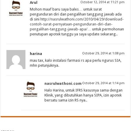
Arul
October 12, 2014 at 11:21 pm
Mohon maaf baru saya bales… untuk surat
pengunduran diri dan pengalihan tanggung jawab ada
di sini
http://nasrulwathoni.com/2010/04/29/download-
contoh-surat-pernyataan-pengunduran-diri-dan-
pengalihan-tanggung-jawab-apa/
… untuk permohonan
penutupan apotek tunggu ya saya update sekarang..
harina
October 29, 2014 at 1:08 pm
mau tax, kalo instalasi farmasi rs apa perlu ngurus SIA,
mhn petunjuknya.
nasrulwathoni.com
October 29, 2014 at 1:14 pm
Halo Harina, untuk IFRS kasusnya sama dengan
Klinik, yang dibutuhkan hanya SIPA, izin apotek
bersatu sama izin RS nya..