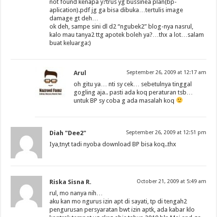
not found kenapa y?trus yg bussinea plan(bp-
aplication).pdf jg ga bisa dibuka…tertulis image
damage gt deh…
ok deh, sampe sini dl d2 “ngubek2” blog-nya nasrul,
kalo mau tanya2 ttg apotek boleh ya?…thx a lot…salam
buat keluarga:)
Arul
September 26, 2009 at 12:17 am
oh gitu ya… nti sy cek… sebetulnya tinggal
gogling aja.. pasti ada koq peraturan tsb…
untuk BP sy coba g ada masalah koq
Diah "Dee2"
September 26, 2009 at 12:51 pm
Iya,tnyt tadi nyoba download BP bisa koq..thx
Riska Sisna R.
October 21, 2009 at 5:49 am
rul, mo nanya nih…
aku kan mo ngurus izin apt di sayati, tp di tengah2
pengurusan persyaratan bwt izin aptk, ada kabar klo