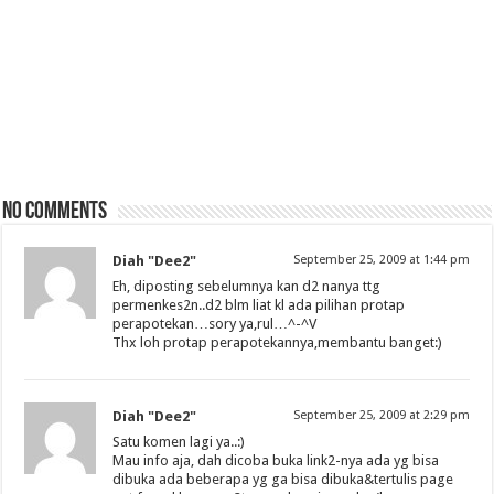
No comments
Diah "Dee2"
September 25, 2009 at 1:44 pm
Eh, diposting sebelumnya kan d2 nanya ttg
permenkes2n..d2 blm liat kl ada pilihan protap
perapotekan…sory ya,rul…^-^V
Thx loh protap perapotekannya,membantu banget:)
Diah "Dee2"
September 25, 2009 at 2:29 pm
Satu komen lagi ya..:)
Mau info aja, dah dicoba buka link2-nya ada yg bisa
dibuka ada beberapa yg ga bisa dibuka&tertulis page