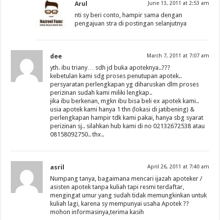
Arul
June 13, 2011 at 2:53 am
nti sy beri conto, hampir sama dengan
pengajuan stra di postingan selanjutnya
dee
March 7, 2011 at 7:07 am
yth. ibu triany… sdh jd buka apoteknya..???
kebetulan kami sdg proses penutupan apotek..
persyaratan perlengkapan yg diharuskan dlm proses
perizinan sudah kami miliki lengkap..
jika ibu berkenan, mgkn ibu bisa beli ex apotek kami..
usia apotek kami hanya 1 thn (lokasi di jatibening) &
perlengkapan hampir tdk kami pakai, hanya sbg syarat
perizinan sj.. silahkan hub kami di no 02132672538 atau
08158092750.. thx..
asril
April 26, 2011 at 7:40 am
Numpang tanya, bagaimana mencari ijazah apoteker /
asisten apotek tanpa kuliah tapi resmi terdaftar,
mengingat umur yang sudah tidak memungkinkan untuk
kuliah lagi, karena sy mempunyai usaha Apotek ??
mohon informasinya,terima kasih