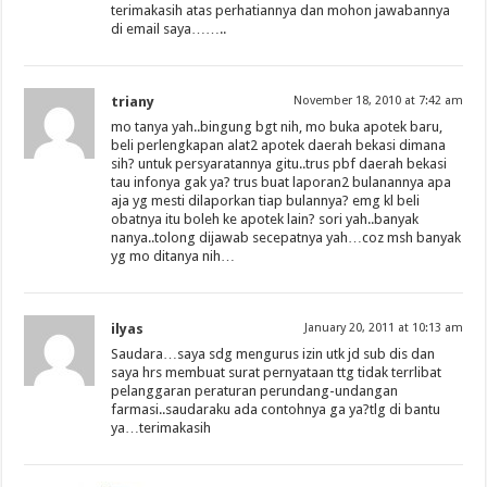
terimakasih atas perhatiannya dan mohon jawabannya
di email saya……..
triany
November 18, 2010 at 7:42 am
mo tanya yah..bingung bgt nih, mo buka apotek baru,
beli perlengkapan alat2 apotek daerah bekasi dimana
sih? untuk persyaratannya gitu..trus pbf daerah bekasi
tau infonya gak ya? trus buat laporan2 bulanannya apa
aja yg mesti dilaporkan tiap bulannya? emg kl beli
obatnya itu boleh ke apotek lain? sori yah..banyak
nanya..tolong dijawab secepatnya yah…coz msh banyak
yg mo ditanya nih…
ilyas
January 20, 2011 at 10:13 am
Saudara…saya sdg mengurus izin utk jd sub dis dan
saya hrs membuat surat pernyataan ttg tidak terrlibat
pelanggaran peraturan perundang-undangan
farmasi..saudaraku ada contohnya ga ya?tlg di bantu
ya…terimakasih