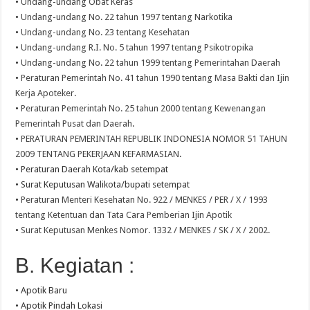
•
Undang-undang Obat Keras
•
Undang-undang No. 22 tahun 1997 tentang Narkotika
•
Undang-undang No. 23 tentang Kesehatan
•
Undang-undang R.I. No. 5 tahun 1997 tentang Psikotropika
•
Undang-undang No. 22 tahun 1999 tentang Pemerintahan Daerah
•
Peraturan Pemerintah No. 41 tahun 1990 tentang Masa Bakti dan Ijin
Kerja Apoteker
.
•
Peraturan Pemerintah No. 25 tahun 2000 tentang Kewenangan
Pemerintah Pusat dan Daerah
.
•
PERATURAN PEMERINTAH REPUBLIK INDONESIA NOMOR 51 TAHUN
2009 TENTANG PEKERJAAN KEFARMASIAN
.
• Peraturan Daerah Kota/kab setempat
• Surat Keputusan Walikota/bupati setempat
•
Peraturan Menteri Kesehatan No. 922 / MENKES / PER / X / 1993
tentang Ketentuan dan Tata Cara Pemberian Ijin Apotik
•
Surat Keputusan Menkes Nomor. 1332 / MENKES / SK / X / 2002
.
B. Kegiatan :
• Apotik Baru
• Apotik Pindah Lokasi