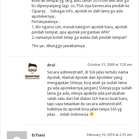
kontrak tempat yg skrg abis tahun 2010 bln Mei and ga
bs diperpanjang lagi. so, PSA-nya berencana pindah ke
Ciparay… Sebagai info, apotek ini dah lama ga ada
apotekernya..
Pertanyaannya :
1. klo ngurus izin, masuk kategori apotek baru, apotek
pindah tempat, apa apotek pergantian APA?
2. namanya boleh tetep ga walau dah pindah tempat?
Thx ya.. ditunggu jawabannya…
Arul
October 21, 2009 at 7:20 am
Secara administratif, di SIA jelas tertulis nama
Apotek, Alamat Apotek dan Apoteker yang
mengajukan SIAnya, koq aneh ya sudah lama
ga ada apotekernya jangan2 SIAnya juga sudah
lama ga ada, intinya apabila ada perubahan
salah satu dari hal diatas SIA harus buat baru,
tapi saya tekankan itu secara administratif,
buktinya itu apotek bisa jalan tanpa SIA yg
jelas… inilah Indonesia
Erfiani
February 10, 2010 at 2:35 am