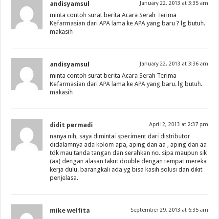
andisyamsul
January 22, 2013 at 3:35 am
minta contoh surat berita Acara Serah Terima
Kefarmasian dari APA lama ke APA yang baru ? lg butuh.
makasih
andisyamsul
January 22, 2013 at 3:36 am
minta contoh surat berita Acara Serah Terima
Kefarmasian dari APA lama ke APA yang baru. lg butuh.
makasih
didit permadi
April 2, 2013 at 2:37 pm
nanya nih, saya dimintai speciment dari distributor
didalamnya ada kolom apa, aping dan aa , aping dan aa
tdk mau tanda tangan dan serahkan no. sipa maupun sik
(aa) dengan alasan takut double dengan tempat mereka
kerja dulu. barangkali ada yg bisa kasih solusi dan dikit
penjelasa.
mike welfita
September 29, 2013 at 6:35 am