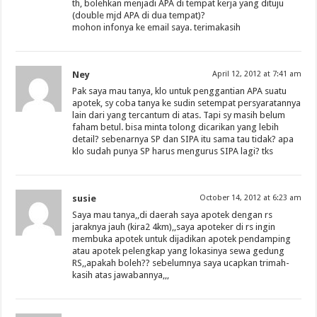
th, bolehkan menjadi APA di tempat kerja yang dituju
(double mjd APA di dua tempat)?
mohon infonya ke email saya. terimakasih
Ney
April 12, 2012 at 7:41 am
Pak saya mau tanya, klo untuk penggantian APA suatu
apotek, sy coba tanya ke sudin setempat persyaratannya
lain dari yang tercantum di atas. Tapi sy masih belum
faham betul. bisa minta tolong dicarikan yang lebih
detail? sebenarnya SP dan SIPA itu sama tau tidak? apa
klo sudah punya SP harus mengurus SIPA lagi? tks
susie
October 14, 2012 at 6:23 am
Saya mau tanya,,di daerah saya apotek dengan rs
jaraknya jauh (kira2 4km),,saya apoteker di rs ingin
membuka apotek untuk dijadikan apotek pendamping
atau apotek pelengkap yang lokasinya sewa gedung
RS,,apakah boleh?? sebelumnya saya ucapkan trimah-
kasih atas jawabannya,,,