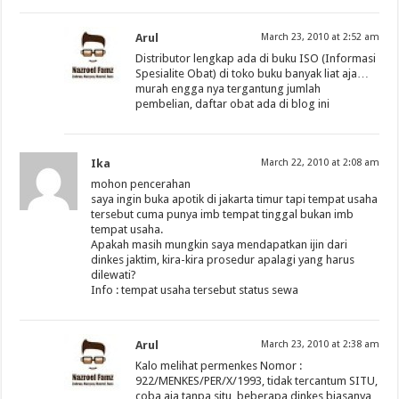
Arul
March 23, 2010 at 2:52 am
Distributor lengkap ada di buku ISO (Informasi
Spesialite Obat) di toko buku banyak liat aja…
murah engga nya tergantung jumlah
pembelian, daftar obat ada di blog ini
Ika
March 22, 2010 at 2:08 am
mohon pencerahan
saya ingin buka apotik di jakarta timur tapi tempat usaha
tersebut cuma punya imb tempat tinggal bukan imb
tempat usaha.
Apakah masih mungkin saya mendapatkan ijin dari
dinkes jaktim, kira-kira prosedur apalagi yang harus
dilewati?
Info : tempat usaha tersebut status sewa
Arul
March 23, 2010 at 2:38 am
Kalo melihat permenkes Nomor :
922/MENKES/PER/X/1993, tidak tercantum SITU,
coba aja tanpa situ, beberapa dinkes biasanya