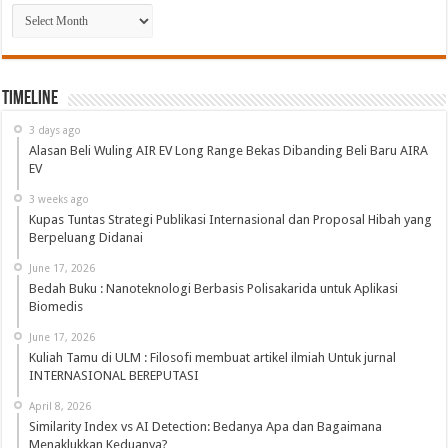
Arsip
Timeline
3 days ago
Alasan Beli Wuling AIR EV Long Range Bekas Dibanding Beli Baru AIRA
EV
3 weeks ago
Kupas Tuntas Strategi Publikasi Internasional dan Proposal Hibah yang
Berpeluang Didanai
June 17, 2026
Bedah Buku : Nanoteknologi Berbasis Polisakarida untuk Aplikasi
Biomedis
June 17, 2026
Kuliah Tamu di ULM : Filosofi membuat artikel ilmiah Untuk jurnal
INTERNASIONAL BEREPUTASI
April 8, 2026
Similarity Index vs AI Detection: Bedanya Apa dan Bagaimana
Menaklukkan Keduanya?