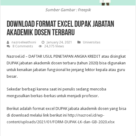
Sumber Gambar : Freepik
Download Format Excel DUPAK Jabatan
Akademik Dosen Terbaru
nazroelwathoni
January 24, 2021
Universitas
8 Comments
24,375 Views
Nazroel.id – DAFTAR USUL PENETAPAN ANGKA KREDIT atau disingkat
DUPAK jabatan akademik dosen terbaru (tahun 2020) bisa digunakan
untuk kenaikan jabatan fungsional ke jenjang lektor kepala atau guru
besar.
Sekedar berbagi karena saat ini penulis sedang mencoba
mengusulkan berkas-berkas untuk menjadi profesor.
Berikut adalah format excel DUPAK jabata akademik dosen yang bisa
di download melalui link berikut ini
http://nazroel.id/wp-
content/uploads/2021/01/FORM-DUPAK-LK-dan-GB-2020.xlsx