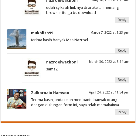
nazroelwathoni
May 16, 2021 at 2:26 am
udah sy kasih link nya di artikel… memang
browser ttu ga bs download
Reply
mukhlish99
March 7, 2022 at 1:23 pm
terima kasih banyak Mas Nazroel
Reply
nazroelwathoni
March 30, 2022 at 3:14 am
sama2
Reply
Zulkarnain Hamson
April 24, 2022 at 11:54 pm
Terima kasih, anda telah membantu banyak orang
dengan dukungan form ini, saya telah memakainya.
Reply