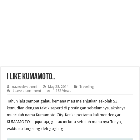
I like Kumamoto..
nazroelwathoni
May 28, 2014
Traveling
Leave a comment
1,182 Views
Tahun lalu sempat galau, kemana mau melanjutkan sekolah S3,
kemudian dengan taktik seperti di postingan sebelumnya, akhirnya
munculah nama Kumamoto City. Ketika pertama kali mendengar
KUMAMOTO… jujur aja, ga tau ini kota sebelah mana nya Tokyo,
waktu itu langsung deh gogling