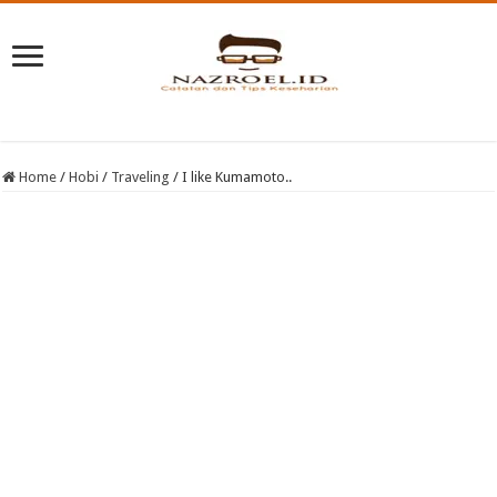
Home
/
Hobi
/
Traveling
/
I like Kumamoto..