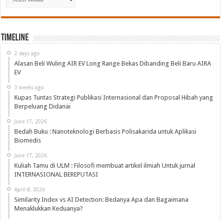
Timeline
2 days ago
Alasan Beli Wuling AIR EV Long Range Bekas Dibanding Beli Baru AIRA
EV
3 weeks ago
Kupas Tuntas Strategi Publikasi Internasional dan Proposal Hibah yang
Berpeluang Didanai
June 17, 2026
Bedah Buku : Nanoteknologi Berbasis Polisakarida untuk Aplikasi
Biomedis
June 17, 2026
Kuliah Tamu di ULM : Filosofi membuat artikel ilmiah Untuk jurnal
INTERNASIONAL BEREPUTASI
April 8, 2026
Similarity Index vs AI Detection: Bedanya Apa dan Bagaimana
Menaklukkan Keduanya?