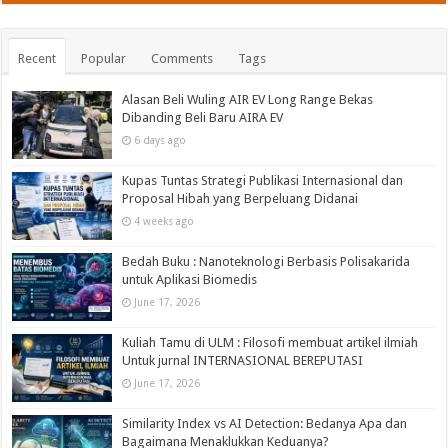
Recent
Popular
Comments
Tags
Alasan Beli Wuling AIR EV Long Range Bekas
Dibanding Beli Baru AIRA EV
6 days ago
Kupas Tuntas Strategi Publikasi Internasional dan
Proposal Hibah yang Berpeluang Didanai
4 weeks ago
Bedah Buku : Nanoteknologi Berbasis Polisakarida
untuk Aplikasi Biomedis
June 17, 2026
Kuliah Tamu di ULM : Filosofi membuat artikel ilmiah
Untuk jurnal INTERNASIONAL BEREPUTASI
June 17, 2026
Similarity Index vs AI Detection: Bedanya Apa dan
Bagaimana Menaklukkan Keduanya?