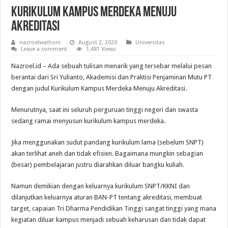
Kurikulum Kampus Merdeka Menuju
Akreditasi
nazroelwathoni
August 2, 2020
Universitas
Leave a comment
1,481 Views
Nazroel.id – Ada sebuah tulisan menarik yang tersebar melalui pesan
berantai dari Sri Yulianto, Akademisi dan Praktisi Penjaminan Mutu PT
dengan judul Kurikulum Kampus Merdeka Menuju Akreditasi.
Menurutnya, saat ini seluruh perguruan tinggi negeri dan swasta
sedang ramai menyusun kurikulum kampus merdeka.
Jika menggunakan sudut pandang kurikulum lama (sebelum SNPT)
akan terlihat aneh dan tidak efisien. Bagaimana mungkin sebagian
(besar) pembelajaran justru diarahkan diluar bangku kuliah.
Namun demikian dengan keluarnya kurikulum SNPT/KKNI dan
dilanjutkan keluarnya aturan BAN-PT tentang akreditasi, membuat
target, capaian Tri Dharma Pendidikan Tinggi sangat tinggi yang mana
kegiatan diluar kampus menjadi sebuah keharusan dan tidak dapat