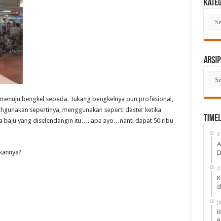
Kate
Kate
Arsip
Arsi
n menuju bengkel sepeda. Tukang bengkelnya pun profesional,
ahgunakan sepertinya, menggunakan seperti daster ketika
Timel
baju yang diselendangin itu…. apa ayo…nanti dapat 50 ribu
3
A
ikannya?
D
3
K
d
J
B
P