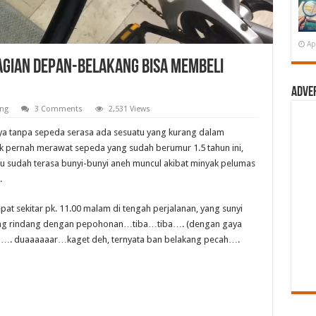
Ap
agian Depan-Belakang Bisa Membeli
Adve
ng
3 Comments
2,531 Views
nya tanpa sepeda serasa ada sesuatu yang kurang dalam
dak pernah merawat sepeda yang sudah berumur 1.5 tahun ini,
au sudah terasa bunyi-bunyi aneh muncul akibat minyak pelumas
.
pat sekitar pk. 11.00 malam di tengah perjalanan, yang sunyi
ang rindang dengan pepohonan…tiba…tiba…. (dengan gaya
)…. duaaaaaar…kaget deh, ternyata ban belakang pecah….