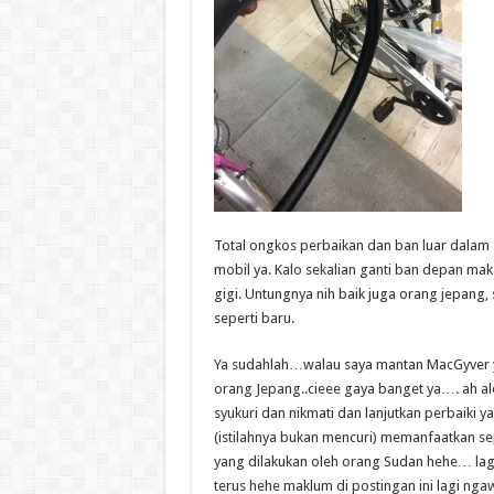
Total ongkos perbaikan dan ban luar dalam 
mobil ya. Kalo sekalian ganti ban depan ma
gigi. Untungnya nih baik juga orang jepang, 
seperti baru.
Ya sudahlah…walau saya mantan MacGyver ya
orang Jepang..cieee gaya banget ya…. ah ale
syukuri dan nikmati dan lanjutkan perbaik
(istilahnya bukan mencuri) memanfaatkan s
yang dilakukan oleh orang Sudan hehe… lagi m
terus hehe maklum di postingan ini lagi ngaw