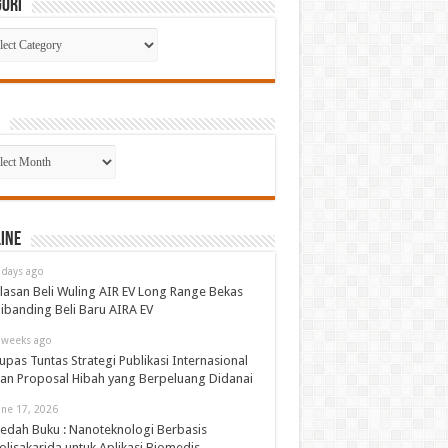
gori
gori
p
ine
 days ago
lasan Beli Wuling AIR EV Long Range Bekas
ibanding Beli Baru AIRA EV
 weeks ago
upas Tuntas Strategi Publikasi Internasional
an Proposal Hibah yang Berpeluang Didanai
une 17, 2026
edah Buku : Nanoteknologi Berbasis
olisakarida untuk Aplikasi Biomedis