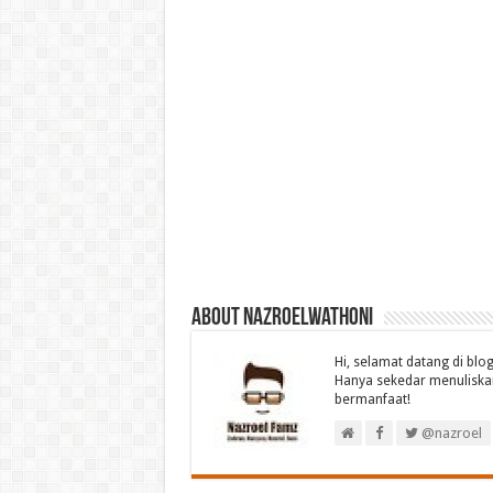
About nazroelwathoni
Hi, selamat datang di bl
Hanya sekedar menuliskan
bermanfaat!
@nazroel