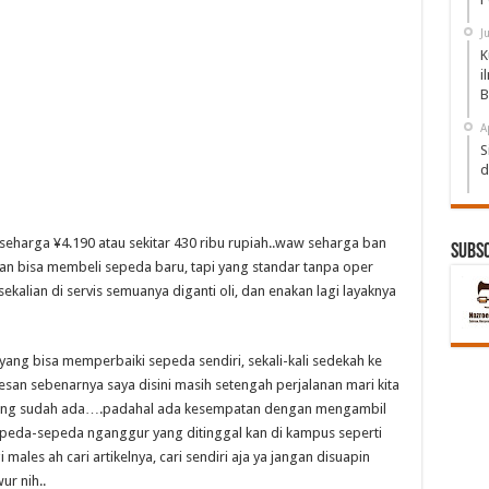
J
K
i
B
A
S
d
seharga ¥4.190 atau sekitar 430 ribu rupiah..waw seharga ban
Subs
kan bisa membeli sepeda baru, tapi yang standar tanpa oper
sekalian di servis semuanya diganti oli, dan enakan lagi layaknya
ng bisa memperbaiki sepeda sendiri, sekali-kali sedekah ke
san sebenarnya saya disini masih setengah perjalanan mari kita
i yang sudah ada….padahal ada kesempatan dengan mengambil
epeda-sepeda nganggur yang ditinggal kan di kampus seperti
ales ah cari artikelnya, cari sendiri aja ya jangan disuapin
ur nih..