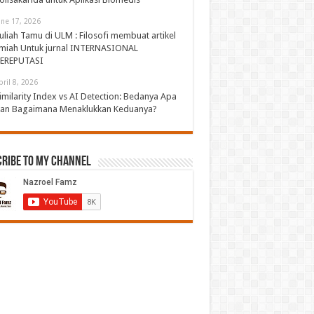
une 17, 2026
uliah Tamu di ULM : Filosofi membuat artikel
lmiah Untuk jurnal INTERNASIONAL
EREPUTASI
pril 8, 2026
imilarity Index vs AI Detection: Bedanya Apa
an Bagaimana Menaklukkan Keduanya?
cribe to My Channel