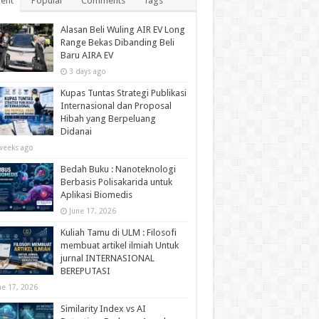
ent
Popular
Comments
Tags
Alasan Beli Wuling AIR EV Long
Range Bekas Dibanding Beli
Baru AIRA EV
3 days ago
Kupas Tuntas Strategi Publikasi
Internasional dan Proposal
Hibah yang Berpeluang
Didanai
weeks ago
Bedah Buku : Nanoteknologi
Berbasis Polisakarida untuk
Aplikasi Biomedis
June 17, 2026
Kuliah Tamu di ULM : Filosofi
membuat artikel ilmiah Untuk
jurnal INTERNASIONAL
BEREPUTASI
ne 17, 2026
Similarity Index vs AI