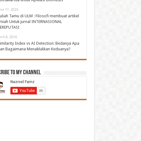
une 17, 2026
uliah Tamu di ULM : Filosofi membuat artikel
lmiah Untuk jurnal INTERNASIONAL
EREPUTASI
pril 8, 2026
imilarity Index vs AI Detection: Bedanya Apa
an Bagaimana Menaklukkan Keduanya?
cribe to My Channel