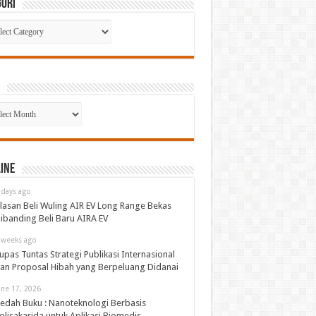
gori
gori
p
ine
 days ago
lasan Beli Wuling AIR EV Long Range Bekas
ibanding Beli Baru AIRA EV
 weeks ago
upas Tuntas Strategi Publikasi Internasional
an Proposal Hibah yang Berpeluang Didanai
une 17, 2026
edah Buku : Nanoteknologi Berbasis
olisakarida untuk Aplikasi Biomedis