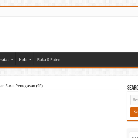
rsitas
Hobi
Buku & Paten
an Surat Penugasan (SP)
Sear