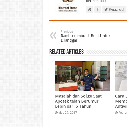
bermanfaat!
@nazroel
Previous
Rambu-rambu di Buat Untuk
Dilanggar
Related Articles
Masalah dan Solusi Saat
Cara 
Apotek telah Berumur
Membe
Lebih dari 5 Tahun
Antivi
May 27, 2017
Febru