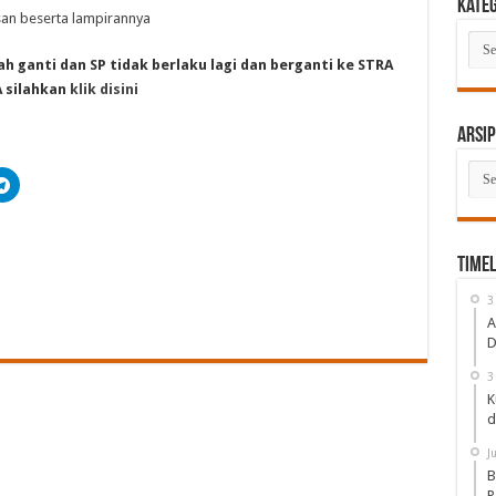
Kate
an beserta lampirannya
Kate
ah ganti dan SP tidak berlaku lagi dan berganti ke STRA
 silahkan
klik disini
Arsip
Arsi
Timel
3
A
D
3
K
d
J
B
P