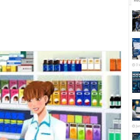
Rec
3 
Ju