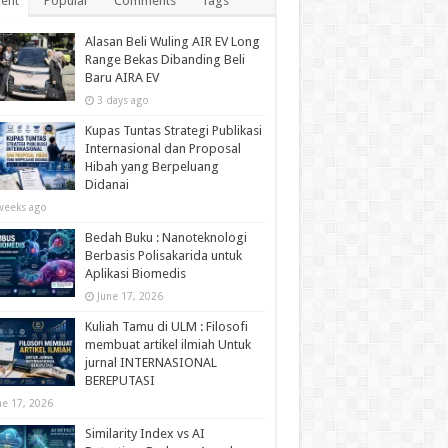
ent
Popular
Comments
Tags
Alasan Beli Wuling AIR EV Long
Range Bekas Dibanding Beli
Baru AIRA EV
3 days ago
Kupas Tuntas Strategi Publikasi
Internasional dan Proposal
Hibah yang Berpeluang
Didanai
weeks ago
Bedah Buku : Nanoteknologi
Berbasis Polisakarida untuk
Aplikasi Biomedis
June 17, 2026
Kuliah Tamu di ULM : Filosofi
membuat artikel ilmiah Untuk
jurnal INTERNASIONAL
BEREPUTASI
ne 17, 2026
Similarity Index vs AI