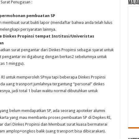
Maja
 Surat Penugasan :
at permohonan pembuatan SP
h membuat surat bukti lapor (mendaftar bahwa anda telah lulus
melengkapi persyaratan lainnya.
e Dinkes Propinsi tempat Institusi/Univeristas
an
kan surat pengantar dari Dinkes Propinsi sebagai syarat untuk
rat pengantar ini digabung dengan berkas2 sebelumnya untuk
tas 1 minggu).
 RI untuk memperoleh SPnya tapi beberapa Dinkes Propinsi
ada uang trasnport jumlahnya tergantung “personal” dinkes
esnya, jadi total 1 bulan waktu normal dibutuhkan untuk
yang belum mendapatkan SP, ada seorang apoteker alumni
akarta yang mau membantu proses pembuatan SP di Depkes RI,
tar dari Dinkes Propinsi dan Membuat surat kuasa bermaterai
alam amplop+ongkos balik (uang transport bisa dibicarakan).