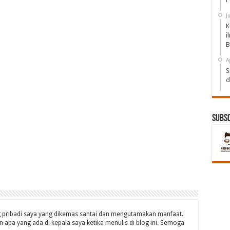
J
K
i
B
A
S
d
Subs
og pribadi saya yang dikemas santai dan mengutamakan manfaat.
 apa yang ada di kepala saya ketika menulis di blog ini. Semoga