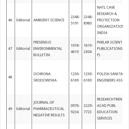
NATL CAVE
RESEARCH &
2348-
2348-
46
Editorial
AMBIENT SCIENCE
PROTECTION
5191
8980
ORGANIZATION,
INDIA
FRESENIUS
PARLAR SCIENTIFI
1018-
1610-
47
Editorial
ENVIRONMENTAL
PUBLICATIONS (P 
4619
2304
BULLETIN
P)
OCHRONA
1230-
1230-
POLISH SANITARY
48
SRODOWISKA
6169
6169
ENGINEERS ASSOC
RESEARCHTRENTZ
JOURNAL OF
0976-
2229-
ACAD PUBL
49
Editorial
PHARMACEUTICAL
9234
7723
EDUCATION
NEGATIVE RESULTS
SERVICES