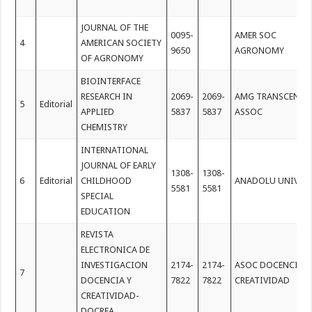
JOURNAL OF THE
0095-
AMER SOC
4
AMERICAN SOCIETY
9650
AGRONOMY
OF AGRONOMY
BIOINTERFACE
RESEARCH IN
2069-
2069-
AMG TRANSCEND
5
Editorial
APPLIED
5837
5837
ASSOC
CHEMISTRY
INTERNATIONAL
JOURNAL OF EARLY
1308-
1308-
6
Editorial
CHILDHOOD
ANADOLU UNIV
5581
5581
SPECIAL
EDUCATION
REVISTA
ELECTRONICA DE
INVESTIGACION
2174-
2174-
ASOC DOCENCIA 
7
DOCENCIA Y
7822
7822
CREATIVIDAD
CREATIVIDAD-
DOCREA