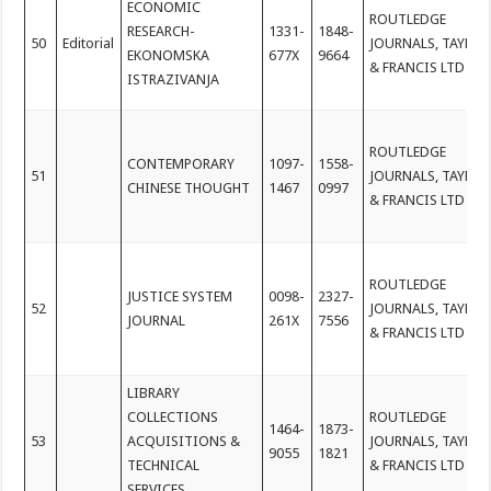
ECONOMIC
ROUTLEDGE
RESEARCH-
1331-
1848-
50
Editorial
JOURNALS, TAYLOR
EKONOMSKA
677X
9664
& FRANCIS LTD
ISTRAZIVANJA
ROUTLEDGE
CONTEMPORARY
1097-
1558-
51
JOURNALS, TAYLOR
CHINESE THOUGHT
1467
0997
& FRANCIS LTD
ROUTLEDGE
JUSTICE SYSTEM
0098-
2327-
52
JOURNALS, TAYLOR
JOURNAL
261X
7556
& FRANCIS LTD
LIBRARY
COLLECTIONS
ROUTLEDGE
1464-
1873-
53
ACQUISITIONS &
JOURNALS, TAYLOR
9055
1821
TECHNICAL
& FRANCIS LTD
SERVICES