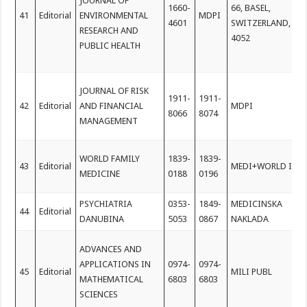
JOURNAL OF
1660-
66, BASEL,
41
Editorial
ENVIRONMENTAL
MDPI
4601
SWITZERLAND, CH
RESEARCH AND
4052
PUBLIC HEALTH
JOURNAL OF RISK
1911-
1911-
42
Editorial
AND FINANCIAL
MDPI
8066
8074
MANAGEMENT
WORLD FAMILY
1839-
1839-
43
Editorial
MEDI+WORLD INT
MEDICINE
0188
0196
PSYCHIATRIA
0353-
1849-
MEDICINSKA
44
Editorial
DANUBINA
5053
0867
NAKLADA
ADVANCES AND
APPLICATIONS IN
0974-
0974-
45
Editorial
MILI PUBL
MATHEMATICAL
6803
6803
SCIENCES