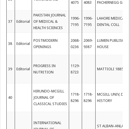
4075
4083
PACHERNEGG GMB
PAKISTAN JOURNAL
1996-
1996-
LAHORE MEDICAL 
37
Editorial
OF MEDICAL &
7195
7195
DENTAL COLL
HEALTH SCIENCES
POSTMODERN
2068-
2069-
LUMEN PUBLISHIN
38
Editorial
OPENINGS
0236
9387
HOUSE
PROGRESS IN
1129-
39
Editorial
MATTIOLI 1885
NUTRITION
8723
HIRUNDO-MCGILL
1718-
1718-
MCGILL UNIV, DEP
40
JOURNAL OF
8296
8296
HISTORY
CLASSICAL STUDIES
INTERNATIONAL
ST ALBAN-ANLAGE