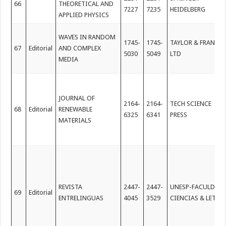
66
THEORETICAL AND
7227
7235
HEIDELBERG
APPLIED PHYSICS
WAVES IN RANDOM
1745-
1745-
TAYLOR & FRANCIS
67
Editorial
AND COMPLEX
5030
5049
LTD
MEDIA
JOURNAL OF
2164-
2164-
TECH SCIENCE
68
Editorial
RENEWABLE
6325
6341
PRESS
MATERIALS
REVISTA
2447-
2447-
UNESP-FACULDAD
69
Editorial
ENTRELINGUAS
4045
3529
CIENCIAS & LETRA