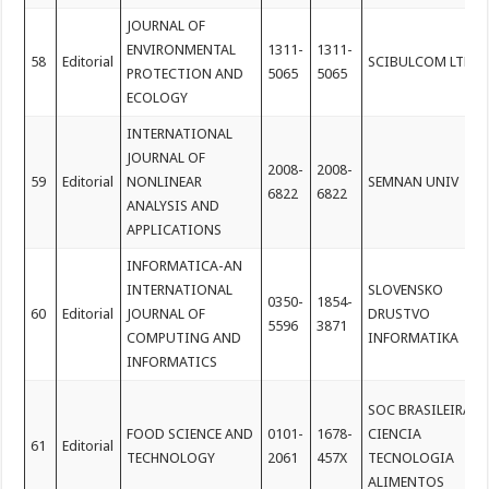
JOURNAL OF
ENVIRONMENTAL
1311-
1311-
58
Editorial
SCIBULCOM LTD
PROTECTION AND
5065
5065
ECOLOGY
INTERNATIONAL
JOURNAL OF
2008-
2008-
59
Editorial
NONLINEAR
SEMNAN UNIV
6822
6822
ANALYSIS AND
APPLICATIONS
INFORMATICA-AN
INTERNATIONAL
SLOVENSKO
0350-
1854-
60
Editorial
JOURNAL OF
DRUSTVO
5596
3871
COMPUTING AND
INFORMATIKA
INFORMATICS
SOC BRASILEIRA
FOOD SCIENCE AND
0101-
1678-
CIENCIA
61
Editorial
TECHNOLOGY
2061
457X
TECNOLOGIA
ALIMENTOS