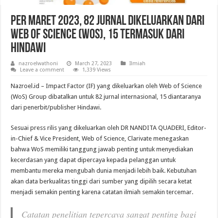
Per Maret 2023, 82 Jurnal Dikeluarkan dari
Web of Science (WoS), 15 Termasuk dari
Hindawi
nazroelwathoni
March 27, 2023
Ilmiah
Leave a comment
1,339 Views
Nazroel.id – Impact Factor (IF) yang dikeluarkan oleh Web of Science
(WoS) Group dibatalkan untuk 82 jurnal internasional, 15 diantaranya
dari penerbit/publisher Hindawi.
Sesuai press rilis yang dikeluarkan oleh DR NANDITA QUADERI, Editor-
in-Chief & Vice President, Web of Science, Clarivate menegaskan
bahwa WoS memiliki tanggung jawab penting untuk menyediakan
kecerdasan yang dapat dipercaya kepada pelanggan untuk
membantu mereka mengubah dunia menjadi lebih baik. Kebutuhan
akan data berkualitas tinggi dari sumber yang dipilih secara ketat
menjadi semakin penting karena catatan ilmiah semakin tercemar.
Catatan penelitian tepercaya sangat penting bagi