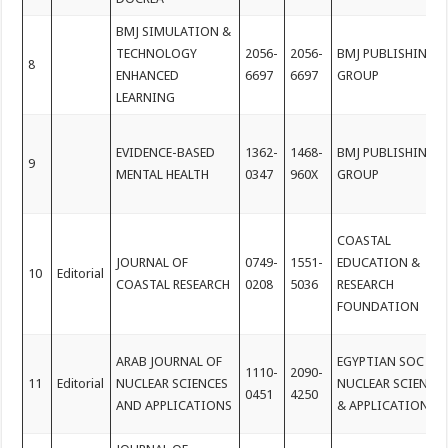
BMJ SIMULATION &
TECHNOLOGY
2056-
2056-
BMJ PUBLISHING
8
ENHANCED
6697
6697
GROUP
LEARNING
EVIDENCE-BASED
1362-
1468-
BMJ PUBLISHING
9
MENTAL HEALTH
0347
960X
GROUP
COASTAL
JOURNAL OF
0749-
1551-
EDUCATION &
10
Editorial
COASTAL RESEARCH
0208
5036
RESEARCH
FOUNDATION
ARAB JOURNAL OF
EGYPTIAN SOC
1110-
2090-
11
Editorial
NUCLEAR SCIENCES
NUCLEAR SCIENCE
0451
4250
AND APPLICATIONS
& APPLICATIONS