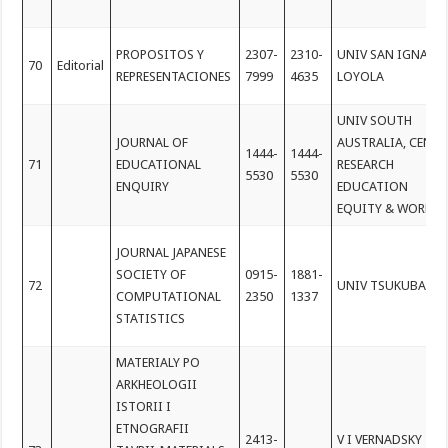
PROPOSITOS Y
2307-
2310-
UNIV SAN IGNACI
70
Editorial
REPRESENTACIONES
7999
4635
LOYOLA
UNIV SOUTH
JOURNAL OF
AUSTRALIA, CENTR
1444-
1444-
71
EDUCATIONAL
RESEARCH
5530
5530
ENQUIRY
EDUCATION
EQUITY & WORK
JOURNAL JAPANESE
SOCIETY OF
0915-
1881-
72
UNIV TSUKUBA
COMPUTATIONAL
2350
1337
STATISTICS
MATERIALY PO
ARKHEOLOGII
ISTORII I
ETNOGRAFII
2413-
V I VERNADSKY