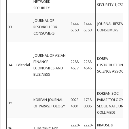
NETWORK
SECURITY-IJCSNS
SECURITY
JOURNAL OF
1444-
1444-
JOURNAL RESEARC
33
RESEARCH FOR
6359
6359
CONSUMERS
CONSUMERS
JOURNAL OF ASIAN
KOREA
FINANCE
2288-
2288-
34
Editorial
DISTRIBUTION
ECONOMICS AND
4637
4645
SCIENCE ASSOC
BUSINESS
KOREAN SOC
KOREAN JOURNAL
0023-
1738-
PARASITOLOGY,
35
OF PARASITOLOGY
4001
0006
SEOUL NATL UNIV
COLL MEDI
2220-
2220-
KRAUSE &
36
TUMORBOARD