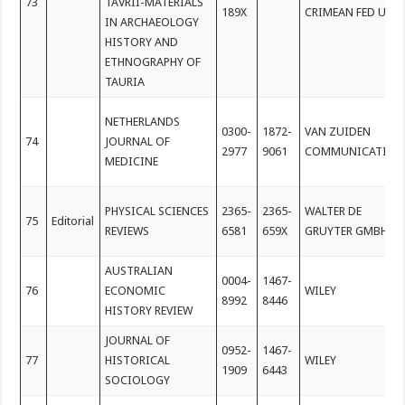
73
TAVRII-MATERIALS
189X
CRIMEAN FED UNI
IN ARCHAEOLOGY
HISTORY AND
ETHNOGRAPHY OF
TAURIA
NETHERLANDS
0300-
1872-
VAN ZUIDEN
74
JOURNAL OF
2977
9061
COMMUNICATION
MEDICINE
PHYSICAL SCIENCES
2365-
2365-
WALTER DE
75
Editorial
REVIEWS
6581
659X
GRUYTER GMBH
AUSTRALIAN
0004-
1467-
76
ECONOMIC
WILEY
8992
8446
HISTORY REVIEW
JOURNAL OF
0952-
1467-
77
HISTORICAL
WILEY
1909
6443
SOCIOLOGY