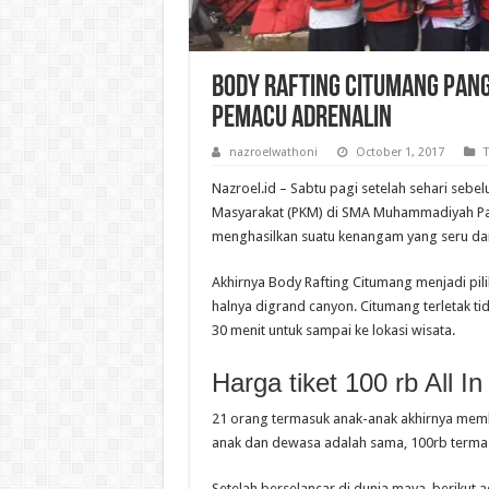
Body Rafting Citumang Pang
Pemacu Adrenalin
nazroelwathoni
October 1, 2017
T
Nazroel.id – Sabtu pagi setelah sehari seb
Masyarakat (PKM) di SMA Muhammadiyah Pa
menghasilkan suatu kenangam yang seru d
Akhirnya Body Rafting Citumang menjadi pil
halnya digrand canyon. Citumang terletak t
30 menit untuk sampai ke lokasi wisata.
Harga tiket 100 rb All In
21 orang termasuk anak-anak akhirnya membe
anak dan dewasa adalah sama, 100rb termas
Setelah berselancar di dunia maya, berikut a