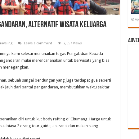
Ap
andaran, Alternatif Wisata Keluarga
Adve
raveling
Leave a comment
2,557 Views
elumnya kami selesai menunaikan tugas Pengabdian Kepada
ngandaran mulai merencananakan untuk berwisata yang bisa
an menegangkan.
ihan, sebuah sungai bendungan yang juga terdapat gua seperti
idak jauh dari pantai pangandaran, membutuhkan waktu sekitar
ranikan diri untuk ikut body rafting di Citumang. Harga untuk
uk biaya 2 orang tour guide, asuransi dan makan siang.
dalah harga tiket resmi