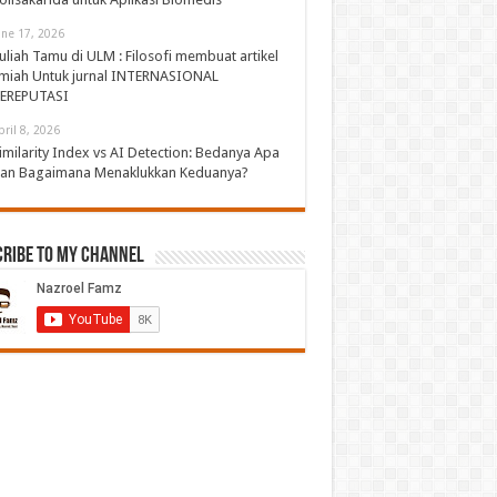
une 17, 2026
uliah Tamu di ULM : Filosofi membuat artikel
lmiah Untuk jurnal INTERNASIONAL
EREPUTASI
pril 8, 2026
imilarity Index vs AI Detection: Bedanya Apa
an Bagaimana Menaklukkan Keduanya?
cribe to My Channel