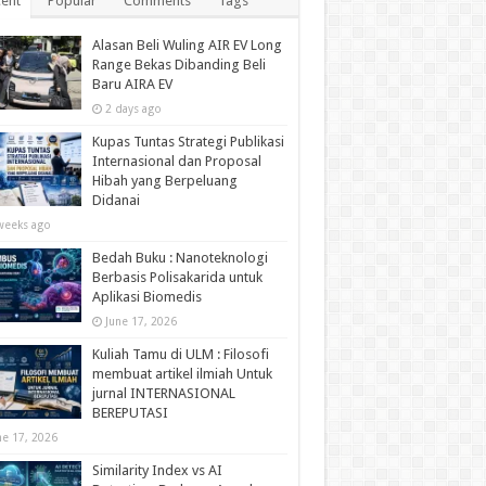
ent
Popular
Comments
Tags
Alasan Beli Wuling AIR EV Long
Range Bekas Dibanding Beli
Baru AIRA EV
2 days ago
Kupas Tuntas Strategi Publikasi
Internasional dan Proposal
Hibah yang Berpeluang
Didanai
weeks ago
Bedah Buku : Nanoteknologi
Berbasis Polisakarida untuk
Aplikasi Biomedis
June 17, 2026
Kuliah Tamu di ULM : Filosofi
membuat artikel ilmiah Untuk
jurnal INTERNASIONAL
BEREPUTASI
ne 17, 2026
Similarity Index vs AI