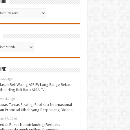
gori
gori
p
ine
 days ago
lasan Beli Wuling AIR EV Long Range Bekas
ibanding Beli Baru AIRA EV
 weeks ago
upas Tuntas Strategi Publikasi Internasional
an Proposal Hibah yang Berpeluang Didanai
une 17, 2026
edah Buku : Nanoteknologi Berbasis
olisakarida untuk Aplikasi Biomedis