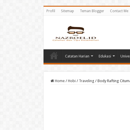
Profil
Sitemap
Teman Blogger
Contact Me
Catatan Harian
Edukasi
Unive
Home
/
Hobi
/
Traveling
/
Body Rafting Citum