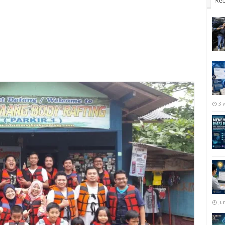
Rec
3 
Ju