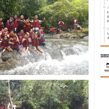
J
K
i
B
A
S
d
Subs