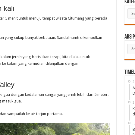
Kate
 kali
Kate
sekitar 5 menit untuk menuju tempat wisata Citumang yang berada
Arsip
nan yang cukup banyak bebatuan. Sandal namti dikumpulkan
Arsi
olam jernih yang berisi ikan terapi, kita diajak untuk
ki ke kolam yang kemudian dilanjutkan dengan
Timel
2
lley
A
D
gua dengan kedalaman sungai yang jernih lebih dari 5 meter.
ng masuk gua.
3
K
dan sampailah ke air terjun pertama.
d
J
B
P