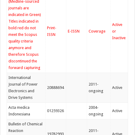
(Medline-sourced
journals are
indicated in Green)
Titles indicated in
Active
bold red do not
Print-
E-ISSN
Coverage
or
meet the Scopus
ISSN
Inactive
quality criteria
anymore and
therefore Scopus
discontinued the
forward capturing
International
Journal of Power
2011-
20888694
Active
Electronics and
ongoing
Drive Systems
Acta medica
2004-
01259326
Active
Indonesiana
ongoing
Bulletin of Chemical
Reaction
2011-
19782993
Active