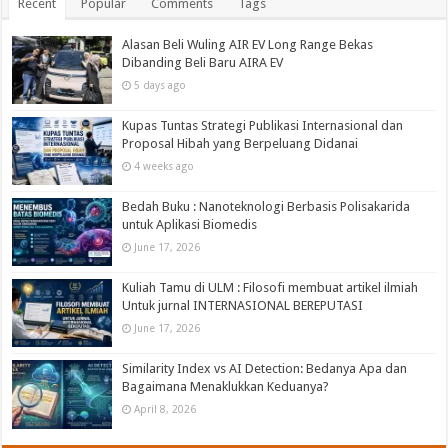
Recent
Popular
Comments
Tags
Alasan Beli Wuling AIR EV Long Range Bekas
Dibanding Beli Baru AIRA EV
5 days ago
Kupas Tuntas Strategi Publikasi Internasional dan
Proposal Hibah yang Berpeluang Didanai
4 weeks ago
Bedah Buku : Nanoteknologi Berbasis Polisakarida
untuk Aplikasi Biomedis
June 17, 2026
Kuliah Tamu di ULM : Filosofi membuat artikel ilmiah
Untuk jurnal INTERNASIONAL BEREPUTASI
June 17, 2026
Similarity Index vs AI Detection: Bedanya Apa dan
Bagaimana Menaklukkan Keduanya?
April 8, 2026