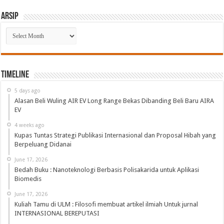
Arsip
Arsip
Timeline
5 days ago
Alasan Beli Wuling AIR EV Long Range Bekas Dibanding Beli Baru AIRA
EV
4 weeks ago
Kupas Tuntas Strategi Publikasi Internasional dan Proposal Hibah yang
Berpeluang Didanai
June 17, 2026
Bedah Buku : Nanoteknologi Berbasis Polisakarida untuk Aplikasi
Biomedis
June 17, 2026
Kuliah Tamu di ULM : Filosofi membuat artikel ilmiah Untuk jurnal
INTERNASIONAL BEREPUTASI