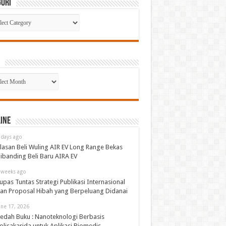
gori
gori
p
ine
 days ago
lasan Beli Wuling AIR EV Long Range Bekas
ibanding Beli Baru AIRA EV
 weeks ago
upas Tuntas Strategi Publikasi Internasional
an Proposal Hibah yang Berpeluang Didanai
une 17, 2026
edah Buku : Nanoteknologi Berbasis
olisakarida untuk Aplikasi Biomedis