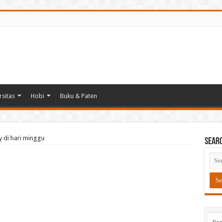
rsitas
Hobi
Buku & Paten
 di hari minggu
Sear