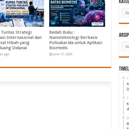
Kate
Kate
 Tuntas Strategi
Bedah Buku :
Arsip
asi Internasional dan
Nanoteknologi Berbasis
sal Hibah yang
Polisakarida untuk Aplikasi
Arsi
luang Didanai
Biomedis
ks ago
June 17, 2026
Timel
2
A
D
3
K
d
J
B
P