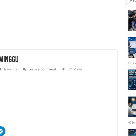
Rec
 minggu
3 
Traveling
Leave a comment
511 Views
Ju