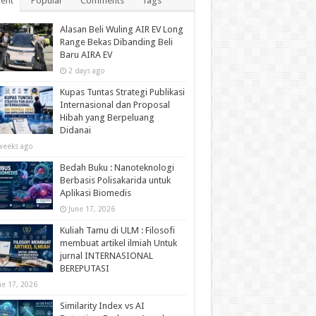
ent
Popular
Comments
Tags
Alasan Beli Wuling AIR EV Long
Range Bekas Dibanding Beli
Baru AIRA EV
2 days ago
Kupas Tuntas Strategi Publikasi
Internasional dan Proposal
Hibah yang Berpeluang
Didanai
weeks ago
Bedah Buku : Nanoteknologi
Berbasis Polisakarida untuk
Aplikasi Biomedis
June 17, 2026
Kuliah Tamu di ULM : Filosofi
membuat artikel ilmiah Untuk
jurnal INTERNASIONAL
BEREPUTASI
ne 17, 2026
Similarity Index vs AI