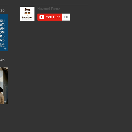
026
tek