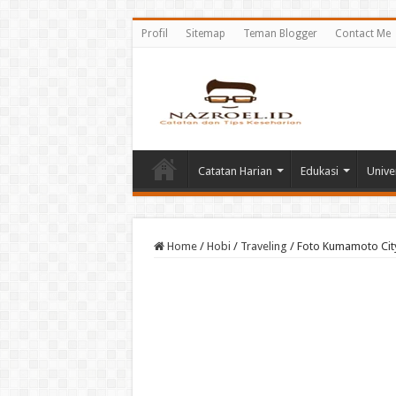
Profil
Sitemap
Teman Blogger
Contact Me
Catatan Harian
Edukasi
Unive
Home
/
Hobi
/
Traveling
/
Foto Kumamoto City