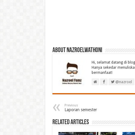
About nazroelwathoni
Hi, selamat datang di bl
Hanya sekedar menuliskan
bermanfaat!
@nazroel
Previous
Laporan semester
Related Articles