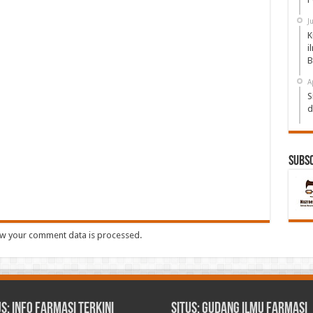
J
K
i
B
A
S
d
Subs
w your comment data is processed.
us: Info Farmasi Terkini
Situs: Gudang Ilmu Farmasi