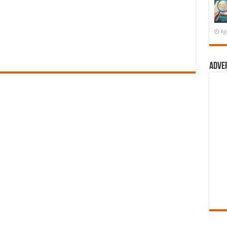
Ap
Adve