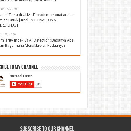
une 17, 2026
uliah Tamu di ULM : Filosofi membuat artikel
lmiah Untuk jurnal INTERNASIONAL
EREPUTASI
pril 8, 2026
imilarity Index vs AI Detection: Bedanya Apa
an Bagaimana Menaklukkan Keduanya?
cribe to My Channel
Subscribe to our Channel