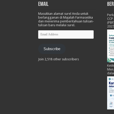
Email
Ber
Masukkan alamat surel Anda untuk
Per
berlangganan di Majalah Farmasetika
CCP 
dan menerima pemberitahuan tulisan-
(PBF
tulisan baru melalui surel.
202
Email
Address
Subscribe
Join 2,518 other subscribers
Keti
Meng
dala