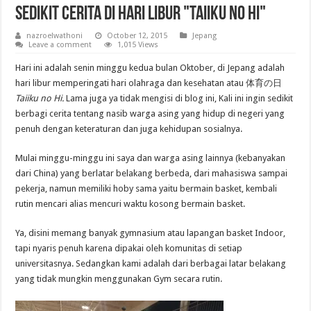
Sedikit Cerita di Hari Libur "Taiiku no Hi"
nazroelwathoni
October 12, 2015
Jepang
Leave a comment
1,015 Views
Hari ini adalah senin minggu kedua bulan Oktober, di Jepang adalah
hari libur memperingati hari olahraga dan kesehatan atau
体育の日
Taiiku no Hi.
Lama juga ya tidak mengisi di blog ini, Kali ini ingin sedikit
berbagi cerita tentang nasib warga asing yang hidup di negeri yang
penuh dengan keteraturan dan juga kehidupan sosialnya.
Mulai minggu-minggu ini saya dan warga asing lainnya (kebanyakan
dari China) yang berlatar belakang berbeda, dari mahasiswa sampai
pekerja, namun memiliki hoby sama yaitu bermain basket, kembali
rutin mencari alias mencuri waktu kosong bermain basket.
Ya, disini memang banyak gymnasium atau lapangan basket Indoor,
tapi nyaris penuh karena dipakai oleh komunitas di setiap
universitasnya. Sedangkan kami adalah dari berbagai latar belakang
yang tidak mungkin menggunakan Gym secara rutin.