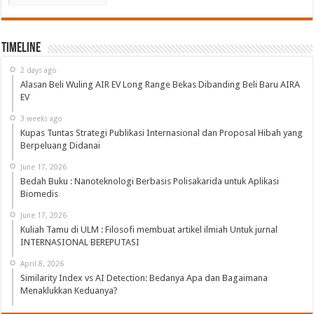
Timeline
2 days ago
Alasan Beli Wuling AIR EV Long Range Bekas Dibanding Beli Baru AIRA
EV
3 weeks ago
Kupas Tuntas Strategi Publikasi Internasional dan Proposal Hibah yang
Berpeluang Didanai
June 17, 2026
Bedah Buku : Nanoteknologi Berbasis Polisakarida untuk Aplikasi
Biomedis
June 17, 2026
Kuliah Tamu di ULM : Filosofi membuat artikel ilmiah Untuk jurnal
INTERNASIONAL BEREPUTASI
April 8, 2026
Similarity Index vs AI Detection: Bedanya Apa dan Bagaimana
Menaklukkan Keduanya?