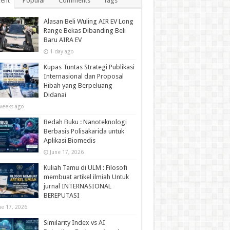
ent
Popular
Comments
Tags
Alasan Beli Wuling AIR EV Long
Range Bekas Dibanding Beli
Baru AIRA EV
1 day ago
Kupas Tuntas Strategi Publikasi
Internasional dan Proposal
Hibah yang Berpeluang
Didanai
weeks ago
Bedah Buku : Nanoteknologi
Berbasis Polisakarida untuk
Aplikasi Biomedis
June 17, 2026
Kuliah Tamu di ULM : Filosofi
membuat artikel ilmiah Untuk
jurnal INTERNASIONAL
BEREPUTASI
ne 17, 2026
Similarity Index vs AI