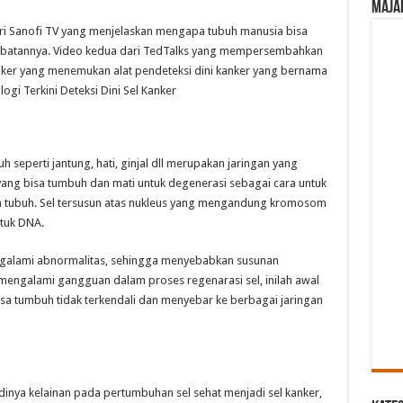
Maja
ri Sanofi TV yang menjelaskan mengapa tubuh manusia bisa
obatannya. Video kedua dari TedTalks yang mempersembahkan
anker yang menemukan alat pendeteksi dini kanker yang bernama
ogi Terkini Deteksi Dini Sel Kanker
uh seperti jantung, hati, ginjal dll merupakan jaringan yang
 yang bisa tumbuh dan mati untuk degenerasi sebagai cara untuk
n tubuh. Sel tersusun atas nukleus yang mengandung kromosom
tuk DNA.
galami abnormalitas, sehingga menyebabkan susunan
engalami gangguan dalam proses regenarasi sel, inilah awal
isa tumbuh tidak terkendali dan menyebar ke berbagai jaringan
nya kelainan pada pertumbuhan sel sehat menjadi sel kanker,