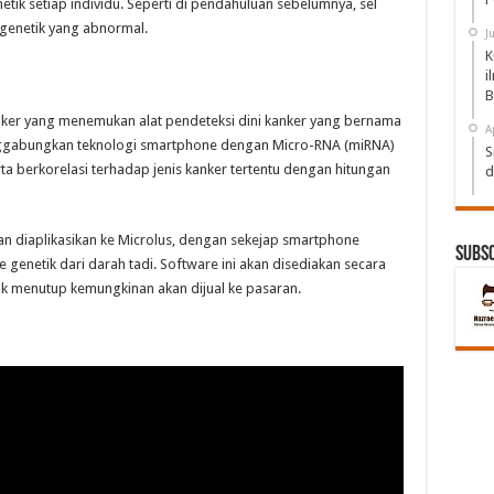
enetik setiap individu. Seperti di pendahuluan sebelumnya, sel
 genetik yang abnormal.
J
K
i
B
anker yang menemukan alat pendeteksi dini kanker yang bernama
A
nggabungkan teknologi smartphone dengan Micro-RNA (miRNA)
S
a berkorelasi terhadap jenis kanker tertentu dengan hitungan
d
 diaplikasikan ke Microlus, dengan sekejap smartphone
Subs
enetik dari darah tadi. Software ini akan disediakan secara
dak menutup kemungkinan akan dijual ke pasaran.