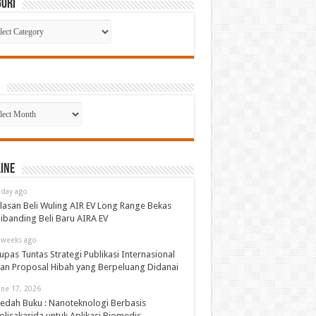
gori
gori
p
ine
 day ago
lasan Beli Wuling AIR EV Long Range Bekas
ibanding Beli Baru AIRA EV
 weeks ago
upas Tuntas Strategi Publikasi Internasional
an Proposal Hibah yang Berpeluang Didanai
une 17, 2026
edah Buku : Nanoteknologi Berbasis
olisakarida untuk Aplikasi Biomedis