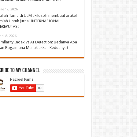
une 17, 2026
uliah Tamu di ULM : Filosofi membuat artikel
lmiah Untuk jurnal INTERNASIONAL
EREPUTASI
pril 8, 2026
imilarity Index vs AI Detection: Bedanya Apa
an Bagaimana Menaklukkan Keduanya?
cribe to My Channel