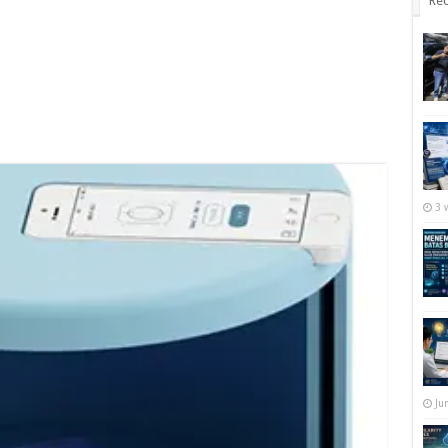
Rec
3 
Ju