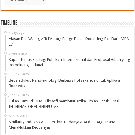
Timeline
4 days ago
Alasan Beli Wuling AIR EV Long Range Bekas Dibanding Beli Baru AIRA
EV
3 weeks ago
Kupas Tuntas Strategi Publikasi Internasional dan Proposal Hibah yang
Berpeluang Didanai
June 17, 2026
Bedah Buku : Nanoteknologi Berbasis Polisakarida untuk Aplikasi
Biomedis
June 17, 2026
Kuliah Tamu di ULM : Filosofi membuat artikel ilmiah Untuk jurnal
INTERNASIONAL BEREPUTASI
April 8, 2026
Similarity Index vs AI Detection: Bedanya Apa dan Bagaimana
Menaklukkan Keduanya?