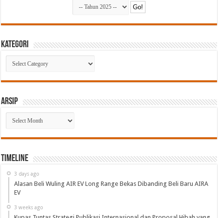
Kategori
Kategori
Arsip
Arsip
Timeline
3 days ago
Alasan Beli Wuling AIR EV Long Range Bekas Dibanding Beli Baru AIRA
EV
3 weeks ago
Kupas Tuntas Strategi Publikasi Internasional dan Proposal Hibah yang