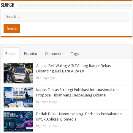
Search
Recent
Popular
Comments
Tags
Alasan Beli Wuling AIR EV Long Range Bekas
Dibanding Beli Baru AIRA EV
3 days ago
Kupas Tuntas Strategi Publikasi Internasional dan
Proposal Hibah yang Berpeluang Didanai
3 weeks ago
Bedah Buku : Nanoteknologi Berbasis Polisakarida
untuk Aplikasi Biomedis
June 17, 2026