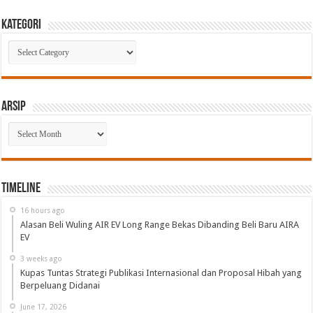
Kategori
Kategori
Arsip
Arsip
Timeline
16 hours ago
Alasan Beli Wuling AIR EV Long Range Bekas Dibanding Beli Baru AIRA
EV
3 weeks ago
Kupas Tuntas Strategi Publikasi Internasional dan Proposal Hibah yang
Berpeluang Didanai
June 17, 2026