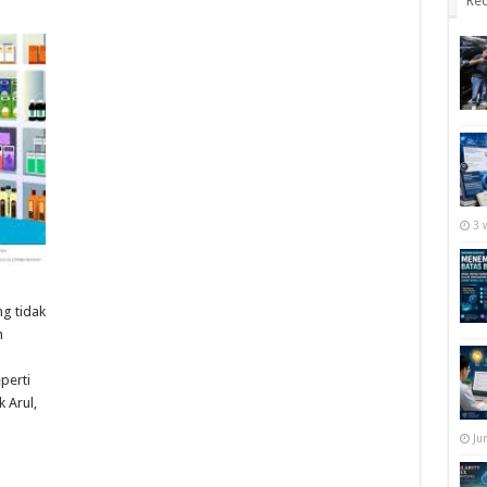
Rec
3 
ng tidak
h
perti
k Arul,
Ju