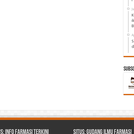
J
K
i
B
A
S
d
Subs
us: Info Farmasi Terkini
Situs: Gudang Ilmu Farmasi