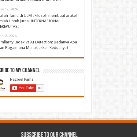
une 17, 2026
uliah Tamu di ULM : Filosofi membuat artikel
lmiah Untuk jurnal INTERNASIONAL
EREPUTASI
pril 8, 2026
imilarity Index vs AI Detection: Bedanya Apa
an Bagaimana Menaklukkan Keduanya?
cribe to My Channel
Subscribe to our Channel