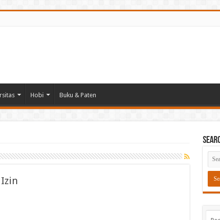
rsitas
Hobi
Buku & Paten
Sear
Izin