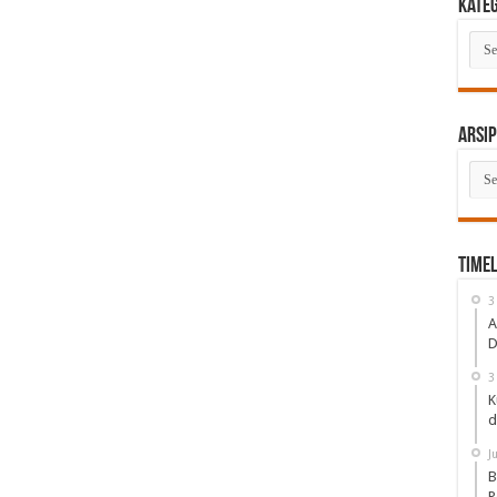
Kate
Kate
Arsip
Arsi
Timel
3
A
D
3
K
d
J
B
P