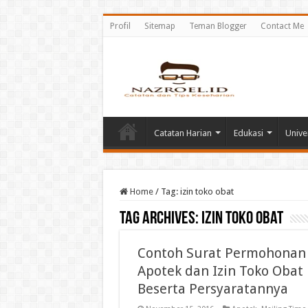
Profil
Sitemap
Teman Blogger
Contact Me
Catatan Harian
Edukasi
Unive
Home
/
Tag:
izin toko obat
Tag Archives:
izin toko obat
Contoh Surat Permohonan 
Apotek dan Izin Toko Obat
Beserta Persyaratannya