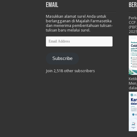
Email
Ber
Masukkan alamat surel Anda untuk
Per
berlangganan di Majalah Farmasetika
CCP 
dan menerima pemberitahuan tulisan-
(PBF
tulisan baru melalui surel.
202
Email
Address
Subscribe
Join 2,518 other subscribers
Keti
Meng
dala