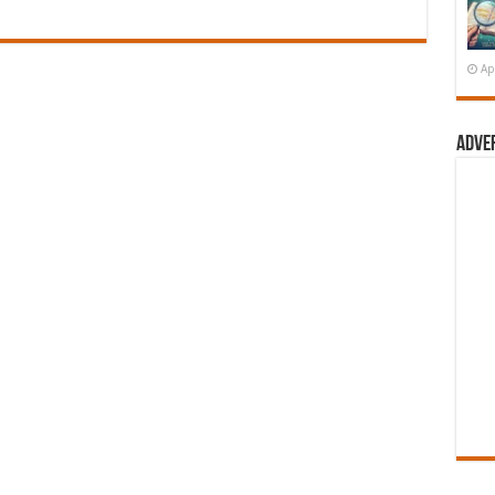
Ap
Adve