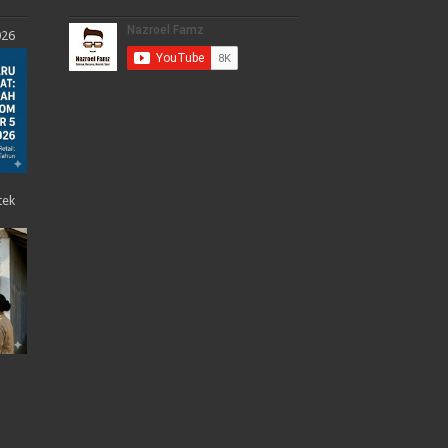
026
tek