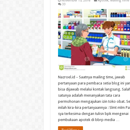
November 15, 2016
Apotek
,
Mailing Time
33
Nazroel.id – Saatnya mailing time, jawab
pertanyaan para pembaca setia blog ini ya
bisa dijawab melalui kontak langsung. Sala
satunya adalah menanyakan tata cara
permohonan mengajukan izin toko obat. Se
inilah kira-kira pertanyaannya : Slmt mlm Pa
sya terkesima dengan tulisn bpk mengenai
pembukaan apotek di bbrp media …
Read More »