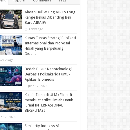
ent
Popular
Comments
Tags
Alasan Beli Wuling AIR EV Long
Range Bekas Dibanding Beli
Baru AIRA EV
3 days ago
Kupas Tuntas Strategi Publikasi
Internasional dan Proposal
Hibah yang Berpeluang
Didanai
weeks ago
Bedah Buku : Nanoteknologi
Berbasis Polisakarida untuk
Aplikasi Biomedis
June 17, 2026
Kuliah Tamu di ULM : Filosofi
membuat artikel ilmiah Untuk
jurnal INTERNASIONAL
BEREPUTASI
ne 17, 2026
Similarity Index vs AI