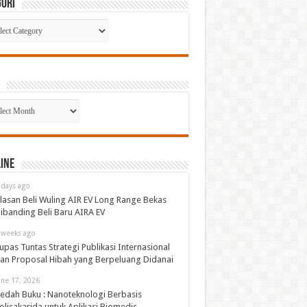
gori
gori
p
ine
 days ago
lasan Beli Wuling AIR EV Long Range Bekas
ibanding Beli Baru AIRA EV
 weeks ago
upas Tuntas Strategi Publikasi Internasional
an Proposal Hibah yang Berpeluang Didanai
une 17, 2026
edah Buku : Nanoteknologi Berbasis
olisakarida untuk Aplikasi Biomedis