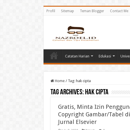
Profil
Sitemap
Teman Blogger
Contact Me
Catatan Harian
Edukasi
Unive
Home
/
Tag:
hak cipta
Tag Archives:
hak cipta
Gratis, Minta Izin Penggu
Copyright Gambar/Tabel d
Jurnal Elsevier