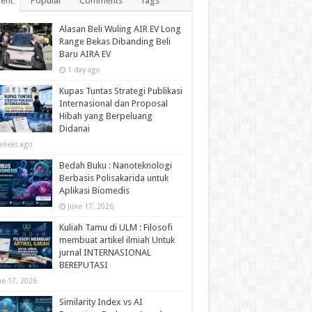
ent
Popular
Comments
Tags
Alasan Beli Wuling AIR EV Long
Range Bekas Dibanding Beli
Baru AIRA EV
1 day ago
Kupas Tuntas Strategi Publikasi
Internasional dan Proposal
Hibah yang Berpeluang
Didanai
weeks ago
Bedah Buku : Nanoteknologi
Berbasis Polisakarida untuk
Aplikasi Biomedis
June 17, 2026
Kuliah Tamu di ULM : Filosofi
membuat artikel ilmiah Untuk
jurnal INTERNASIONAL
BEREPUTASI
ne 17, 2026
Similarity Index vs AI