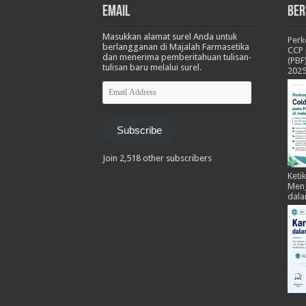
Email
Ber
Masukkan alamat surel Anda untuk
Per
berlangganan di Majalah Farmasetika
CCP 
dan menerima pemberitahuan tulisan-
(PBF
tulisan baru melalui surel.
202
Email
Address
Subscribe
Join 2,518 other subscribers
Keti
Meng
dala