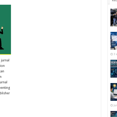
Rec
3 
 jurnal
sion
kan
n
urnal
penting
blisher
Ju