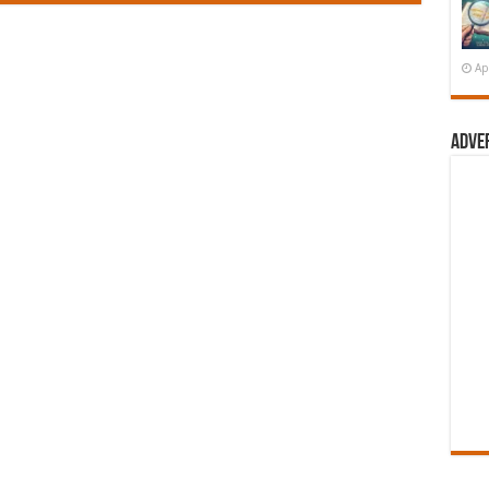
Ap
Adve