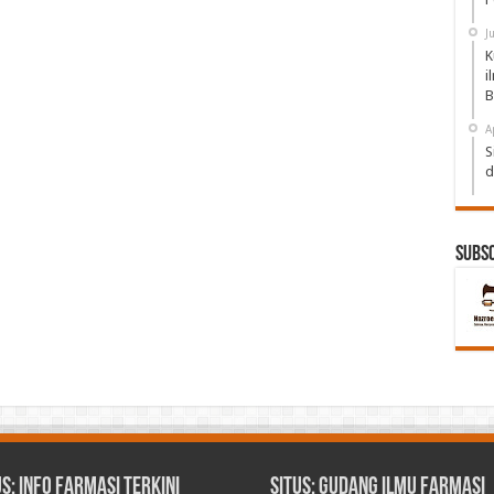
J
K
i
B
A
S
d
Subs
us: Info Farmasi Terkini
Situs: Gudang Ilmu Farmasi