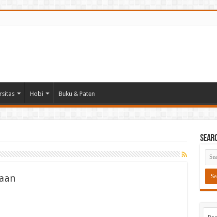
rsitas
Hobi
Buku & Paten
Sear
naan
i