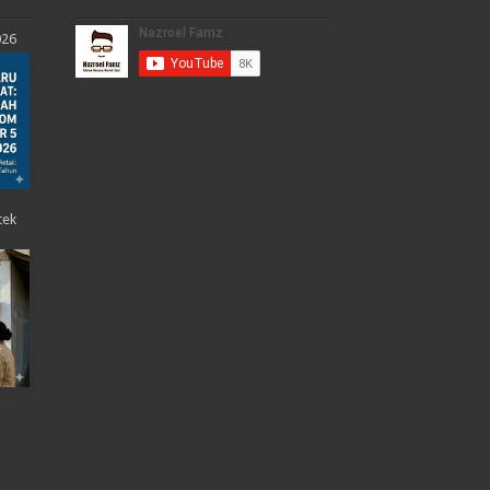
026
tek