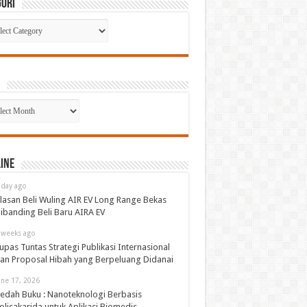
gori
gori
p
ine
 day ago
lasan Beli Wuling AIR EV Long Range Bekas
ibanding Beli Baru AIRA EV
 weeks ago
upas Tuntas Strategi Publikasi Internasional
an Proposal Hibah yang Berpeluang Didanai
une 17, 2026
edah Buku : Nanoteknologi Berbasis
olisakarida untuk Aplikasi Biomedis