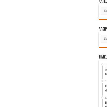
Kate
Kate
Arsip
Arsi
Timel
1
A
D
3
K
d
J
B
P