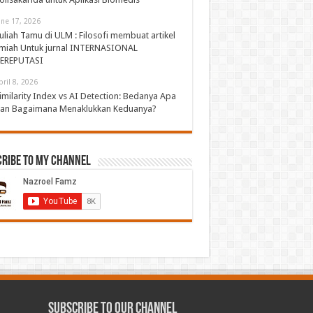
une 17, 2026
uliah Tamu di ULM : Filosofi membuat artikel
lmiah Untuk jurnal INTERNASIONAL
EREPUTASI
pril 8, 2026
imilarity Index vs AI Detection: Bedanya Apa
an Bagaimana Menaklukkan Keduanya?
cribe to My Channel
Subscribe to our Channel