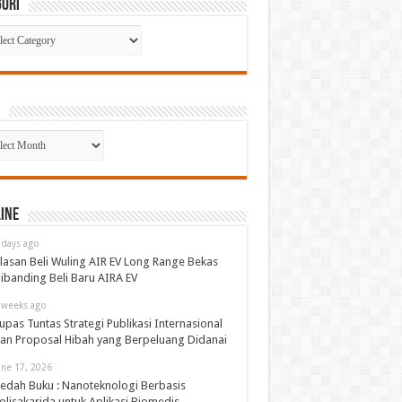
gori
gori
p
ine
 days ago
lasan Beli Wuling AIR EV Long Range Bekas
ibanding Beli Baru AIRA EV
 weeks ago
upas Tuntas Strategi Publikasi Internasional
an Proposal Hibah yang Berpeluang Didanai
une 17, 2026
edah Buku : Nanoteknologi Berbasis
olisakarida untuk Aplikasi Biomedis