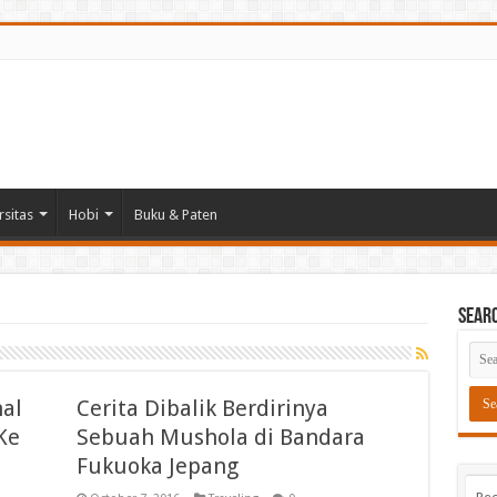
rsitas
Hobi
Buku & Paten
Sear
al
Cerita Dibalik Berdirinya
Ke
Sebuah Mushola di Bandara
Fukuoka Jepang