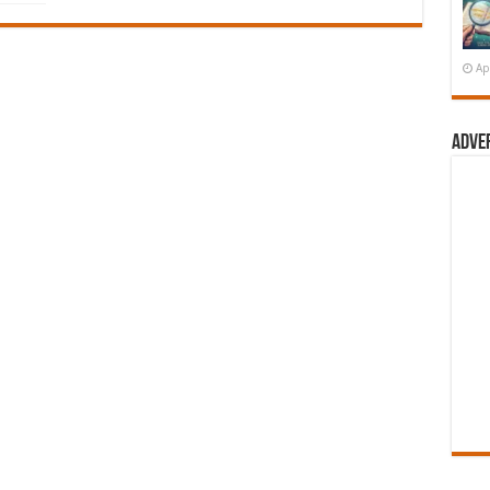
Ap
Adve