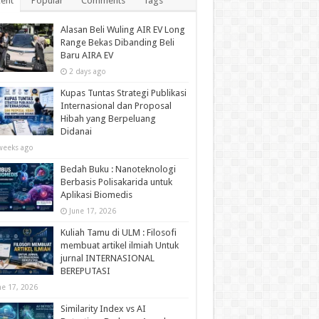
ent
Popular
Comments
Tags
Alasan Beli Wuling AIR EV Long
Range Bekas Dibanding Beli
Baru AIRA EV
2 days ago
Kupas Tuntas Strategi Publikasi
Internasional dan Proposal
Hibah yang Berpeluang
Didanai
weeks ago
Bedah Buku : Nanoteknologi
Berbasis Polisakarida untuk
Aplikasi Biomedis
June 17, 2026
Kuliah Tamu di ULM : Filosofi
membuat artikel ilmiah Untuk
jurnal INTERNASIONAL
BEREPUTASI
ne 17, 2026
Similarity Index vs AI