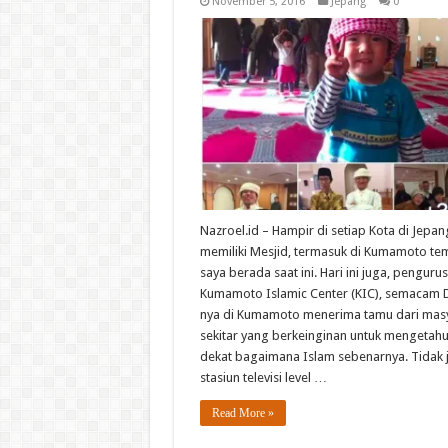
November 5, 2016
Jepang
0
Nazroel.id – Hampir di setiap Kota di Jepan
memiliki Mesjid, termasuk di Kumamoto te
saya berada saat ini. Hari ini juga, pengurus
Kumamoto Islamic Center (KIC), semacam
nya di Kumamoto menerima tamu dari mas
sekitar yang berkeinginan untuk mengetahui
dekat bagaimana Islam sebenarnya. Tidak 
stasiun televisi level …
Read More »