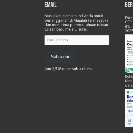
Email
Ber
Masukkan alamat surel Anda untuk
Per
berlangganan di Majalah Farmasetika
CCP 
dan menerima pemberitahuan tulisan-
(PBF
tulisan baru melalui surel.
202
Email
Address
Subscribe
Join 2,518 other subscribers
Keti
Meng
dala