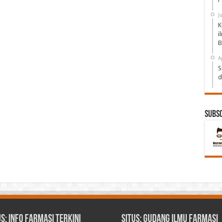
J
K
i
B
A
S
d
Subs
us: Info Farmasi Terkini
Situs: Gudang Ilmu Farmasi