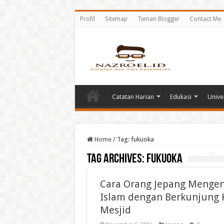
Profil
Sitemap
Teman Blogger
Contact Me
Catatan Harian
Edukasi
Unive
Home
/
Tag:
fukuoka
Tag Archives:
fukuoka
Cara Orang Jepang Mengen
Islam dengan Berkunjung 
Mesjid