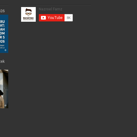
026
tek