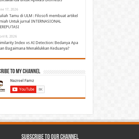
une 17, 2026
uliah Tamu di ULM : Filosofi membuat artikel
lmiah Untuk jurnal INTERNASIONAL
EREPUTASI
pril 8, 2026
imilarity Index vs AI Detection: Bedanya Apa
an Bagaimana Menaklukkan Keduanya?
cribe to My Channel
Subscribe to our Channel