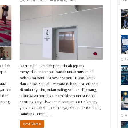
Rec
October 7, 2016
Traveling
0
3 
g telah
Nazroel.id – Setelah pemerintah Jepang
mpat
menyediakan tempat ibadah untuk muslim di
beberapa bandara besar seperti Tokyo-Narita
 DKM-
dan Osaka-Kansai. Ternyata di bandara terbesar
yarakat
di pulau Kyushu, pulau paling selatan di Jepang,
 dari
Fukuoka Airport juga memiliki sebuah Mushola.
jarang
Seorang karyasiswa S3 di Kumamoto University
yang juga sahabat karib saya, Risnandar dari LIPI,
Bandung sempat …
Ju
Read More »