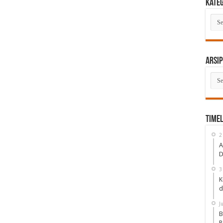
Kate
Kate
Arsip
Arsi
Timel
2
A
D
3
K
d
J
B
P