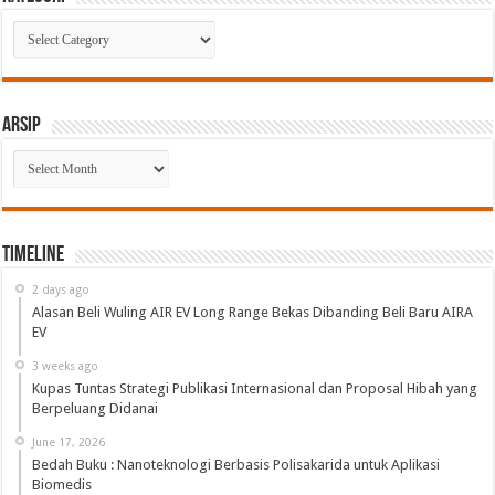
Kategori
Arsip
Arsip
Timeline
2 days ago
Alasan Beli Wuling AIR EV Long Range Bekas Dibanding Beli Baru AIRA
EV
3 weeks ago
Kupas Tuntas Strategi Publikasi Internasional dan Proposal Hibah yang
Berpeluang Didanai
June 17, 2026
Bedah Buku : Nanoteknologi Berbasis Polisakarida untuk Aplikasi
Biomedis