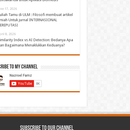
une 17, 2026
uliah Tamu di ULM : Filosofi membuat artikel
lmiah Untuk jurnal INTERNASIONAL
EREPUTASI
pril 8, 2026
imilarity Index vs AI Detection: Bedanya Apa
an Bagaimana Menaklukkan Keduanya?
cribe to My Channel
Subscribe to our Channel