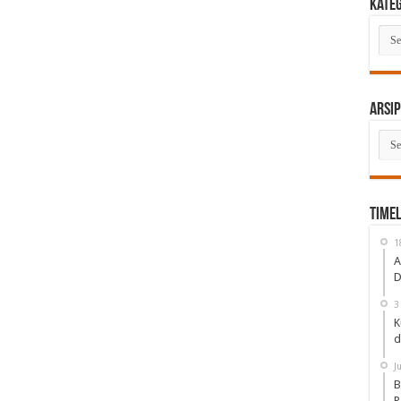
Kate
Kate
Arsip
Arsi
Timel
1
A
D
3
K
d
J
B
P