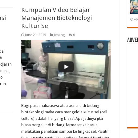
Kumpulan Video Belajar
asi
Manajemen Bioteknologi
Ap
Kultur Sel
June 21, 2015
Jepang
0
Adve
ia
di
adjaran
nesia,
eo
aran
Bagi para mahasiswa atau peneliti di bidang
bioteknologi maka cara mengelola kultur sel (cell
culture) adalah hal yang biasa. Apa jadinya jika
biasa bergelut di bidang farmasetika harus
melakukan penelitian sampai ke tingkat sel. Positif
thinking saja, suatu saat sediaan farmasi terutama