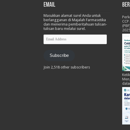
Email
Ber
Masukkan alamat surel Anda untuk
Per
berlangganan di Majalah Farmasetika
CCP 
dan menerima pemberitahuan tulisan-
(PBF
tulisan baru melalui surel.
202
Email
Address
Subscribe
Join 2,518 other subscribers
Keti
Meng
dala