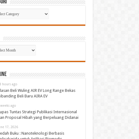
gori
gori
p
ine
8 hours ago
lasan Beli Wuling AIR EV Long Range Bekas
ibanding Beli Baru AIRA EV
 weeks ago
upas Tuntas Strategi Publikasi Internasional
an Proposal Hibah yang Berpeluang Didanai
une 17, 2026
edah Buku : Nanoteknologi Berbasis
olisakarida untuk Aplikasi Biomedis