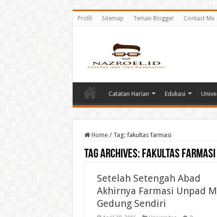
Profil
Sitemap
Teman Blogger
Contact Me
Catatan Harian
Edukasi
Unive
Home
/
Tag:
fakultas farmasi
Tag Archives:
fakultas farmasi
Setelah Setengah Abad
Akhirnya Farmasi Unpad Mi
Gedung Sendiri