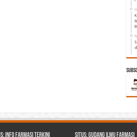
J
K
i
B
A
S
d
Subs
us: Info Farmasi Terkini
Situs: Gudang Ilmu Farmasi