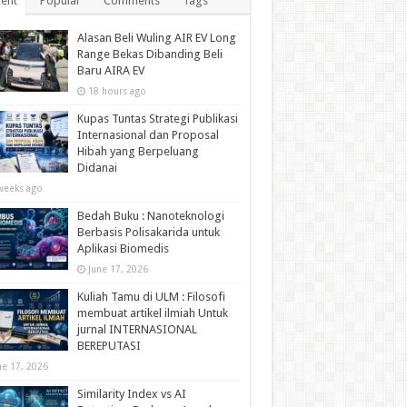
ent
Popular
Comments
Tags
Alasan Beli Wuling AIR EV Long
Range Bekas Dibanding Beli
Baru AIRA EV
18 hours ago
Kupas Tuntas Strategi Publikasi
Internasional dan Proposal
Hibah yang Berpeluang
Didanai
weeks ago
Bedah Buku : Nanoteknologi
Berbasis Polisakarida untuk
Aplikasi Biomedis
June 17, 2026
Kuliah Tamu di ULM : Filosofi
membuat artikel ilmiah Untuk
jurnal INTERNASIONAL
BEREPUTASI
ne 17, 2026
Similarity Index vs AI