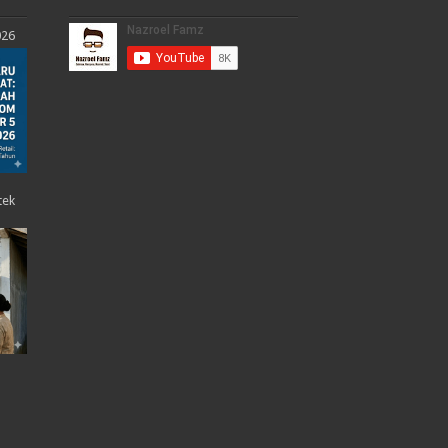
026
tek