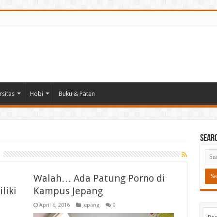
rsitas
Hobi
Buku & Paten
Sear
Walah… Ada Patung Porno di
liki
Kampus Jepang
April 6, 2016
Jepang
0