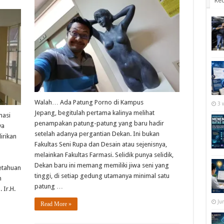
Rec
Walah… Ada Patung Porno di Kampus
3 
Jepang, begitulah pertama kalinya melihat
masi
penampakan patung-patung yang baru hadir
ya
setelah adanya pergantian Dekan. Ini bukan
irikan
Fakultas Seni Rupa dan Desain atau sejenisnya,
melainkan Fakultas Farmasi. Selidik punya selidik,
Dekan baru ini memang memiliki jiwa seni yang
etahuan
tinggi, di setiap gedung utamanya minimal satu
n
patung …
 Ir.H.
Ju
Read More »