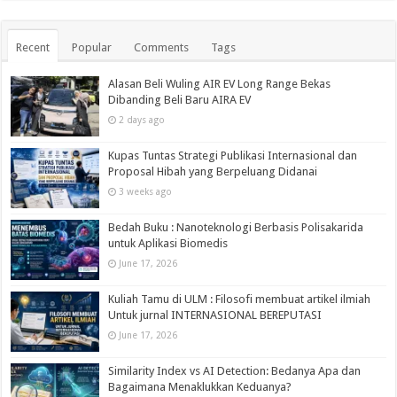
Recent
Popular
Comments
Tags
Alasan Beli Wuling AIR EV Long Range Bekas
Dibanding Beli Baru AIRA EV
2 days ago
Kupas Tuntas Strategi Publikasi Internasional dan
Proposal Hibah yang Berpeluang Didanai
3 weeks ago
Bedah Buku : Nanoteknologi Berbasis Polisakarida
untuk Aplikasi Biomedis
June 17, 2026
Kuliah Tamu di ULM : Filosofi membuat artikel ilmiah
Untuk jurnal INTERNASIONAL BEREPUTASI
June 17, 2026
Similarity Index vs AI Detection: Bedanya Apa dan
Bagaimana Menaklukkan Keduanya?