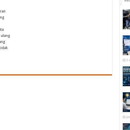
Rec
oran
ang
ita
 ulang
ang
tidak
3 
Ju