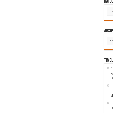
Kate
Kate
Arsip
Arsi
Timel
3
A
D
3
K
d
J
B
P