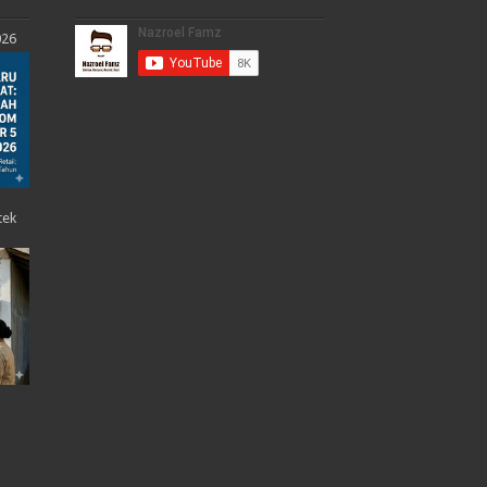
026
tek