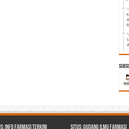
J
K
i
B
A
S
d
Subs
us: Info Farmasi Terkini
Situs: Gudang Ilmu Farmasi