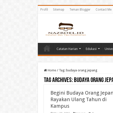
Profil
Sitemap
Teman Blogger
Contact Me
Catatan Harian
Edukasi
Unive
Home
/
Tag:
budaya orang jepang
Tag Archives:
budaya orang jep
Begini Budaya Orang Jepa
Rayakan Ulang Tahun di
Kampus