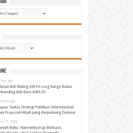
gori
gori
p
ine
 days ago
lasan Beli Wuling AIR EV Long Range Bekas
ibanding Beli Baru AIRA EV
 weeks ago
upas Tuntas Strategi Publikasi Internasional
an Proposal Hibah yang Berpeluang Didanai
une 17, 2026
edah Buku : Nanoteknologi Berbasis
olisakarida untuk Aplikasi Biomedis