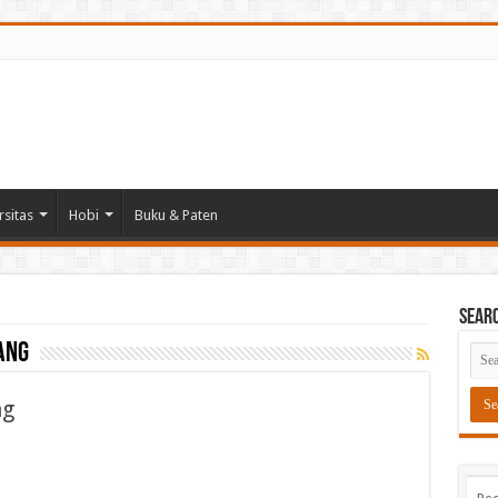
rsitas
Hobi
Buku & Paten
Sear
ang
ng