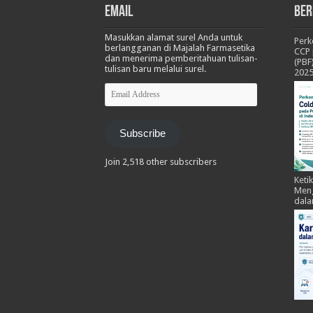
Email
Ber
Masukkan alamat surel Anda untuk
Per
berlangganan di Majalah Farmasetika
CCP 
dan menerima pemberitahuan tulisan-
(PBF
tulisan baru melalui surel.
202
Email
Address
Subscribe
Join 2,518 other subscribers
Keti
Meng
dala