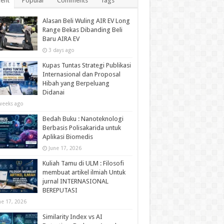
ent
Popular
Comments
Tags
Alasan Beli Wuling AIR EV Long
Range Bekas Dibanding Beli
Baru AIRA EV
3 days ago
Kupas Tuntas Strategi Publikasi
Internasional dan Proposal
Hibah yang Berpeluang
Didanai
weeks ago
Bedah Buku : Nanoteknologi
Berbasis Polisakarida untuk
Aplikasi Biomedis
June 17, 2026
Kuliah Tamu di ULM : Filosofi
membuat artikel ilmiah Untuk
jurnal INTERNASIONAL
BEREPUTASI
ne 17, 2026
Similarity Index vs AI