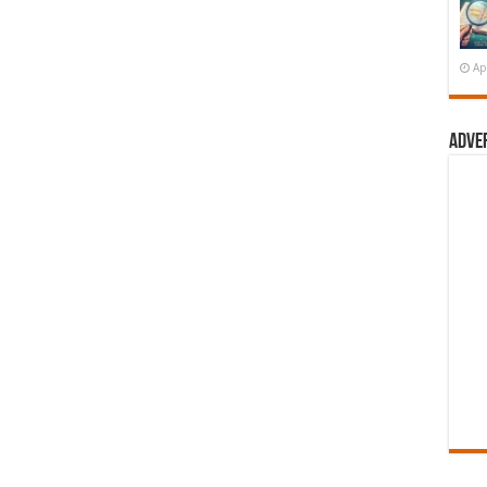
Ap
Adve