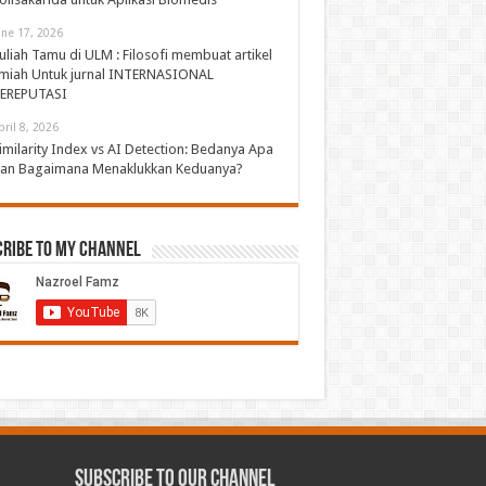
une 17, 2026
uliah Tamu di ULM : Filosofi membuat artikel
lmiah Untuk jurnal INTERNASIONAL
EREPUTASI
pril 8, 2026
imilarity Index vs AI Detection: Bedanya Apa
an Bagaimana Menaklukkan Keduanya?
cribe to My Channel
Subscribe to our Channel