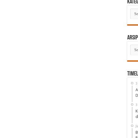
Kate
Kate
Arsip
Arsi
Timel
3
A
D
3
K
d
J
B
P