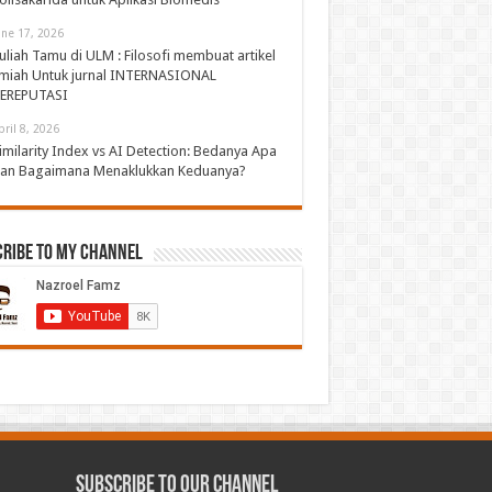
une 17, 2026
uliah Tamu di ULM : Filosofi membuat artikel
lmiah Untuk jurnal INTERNASIONAL
EREPUTASI
pril 8, 2026
imilarity Index vs AI Detection: Bedanya Apa
an Bagaimana Menaklukkan Keduanya?
cribe to My Channel
Subscribe to our Channel