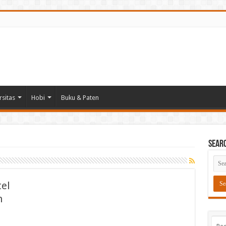
rsitas
Hobi
Buku & Paten
Sear
el
n