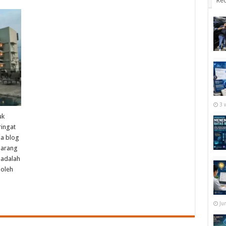
Rec
3 
uk
ringat
ia blog
marang
 adalah
 oleh
Ju