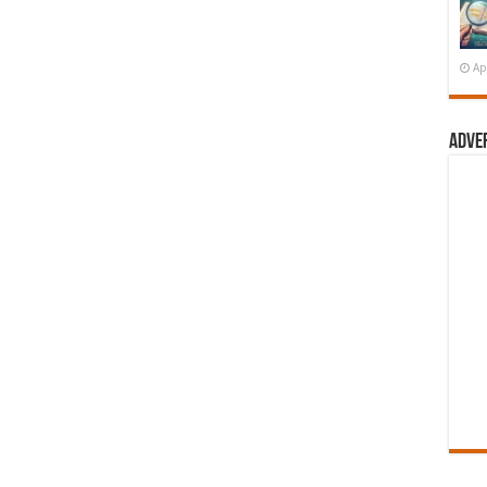
Ap
Adve