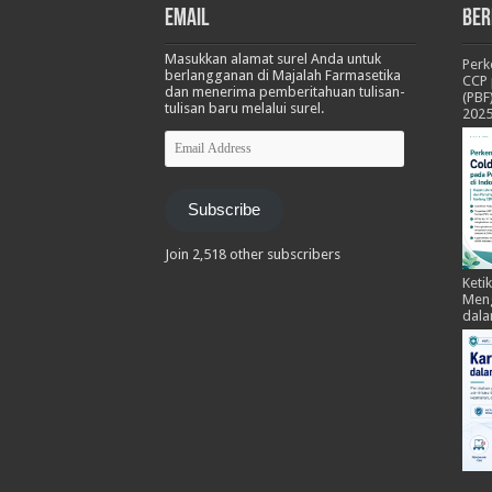
Email
Ber
Masukkan alamat surel Anda untuk
Per
berlangganan di Majalah Farmasetika
CCP 
dan menerima pemberitahuan tulisan-
(PBF
tulisan baru melalui surel.
202
Email
Address
Subscribe
Join 2,518 other subscribers
Keti
Meng
dala