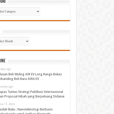
gori
gori
p
ine
 days ago
lasan Beli Wuling AIR EV Long Range Bekas
ibanding Beli Baru AIRA EV
 weeks ago
upas Tuntas Strategi Publikasi Internasional
an Proposal Hibah yang Berpeluang Didanai
une 17, 2026
edah Buku : Nanoteknologi Berbasis
olisakarida untuk Aplikasi Biomedis