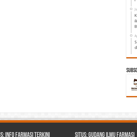
J
K
i
B
A
S
d
Subs
us: Info Farmasi Terkini
Situs: Gudang Ilmu Farmasi