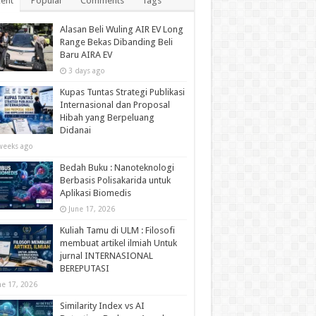
ent
Popular
Comments
Tags
Alasan Beli Wuling AIR EV Long
Range Bekas Dibanding Beli
Baru AIRA EV
3 days ago
Kupas Tuntas Strategi Publikasi
Internasional dan Proposal
Hibah yang Berpeluang
Didanai
weeks ago
Bedah Buku : Nanoteknologi
Berbasis Polisakarida untuk
Aplikasi Biomedis
June 17, 2026
Kuliah Tamu di ULM : Filosofi
membuat artikel ilmiah Untuk
jurnal INTERNASIONAL
BEREPUTASI
ne 17, 2026
Similarity Index vs AI