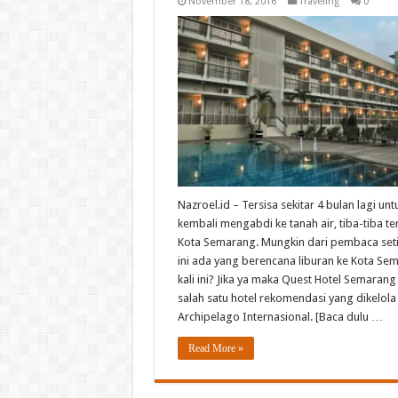
November 18, 2016
Traveling
0
Nazroel.id – Tersisa sekitar 4 bulan lagi unt
kembali mengabdi ke tanah air, tiba-tiba te
Kota Semarang. Mungkin dari pembaca set
ini ada yang berencana liburan ke Kota Se
kali ini? Jika ya maka Quest Hotel Semarang
salah satu hotel rekomendasi yang dikelola
Archipelago Internasional. [Baca dulu …
Read More »