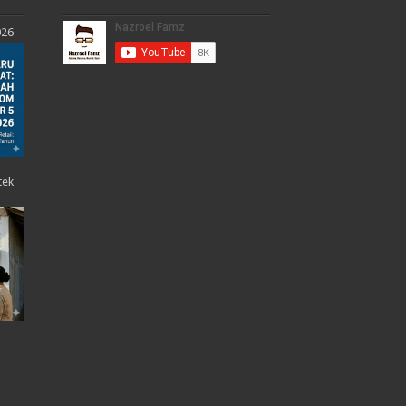
026
tek