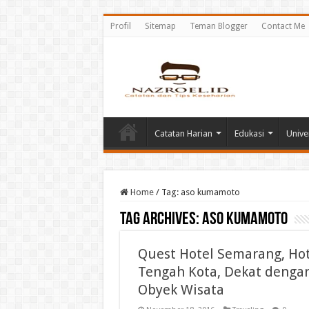
Profil
Sitemap
Teman Blogger
Contact Me
Catatan Harian
Edukasi
Unive
Home
/
Tag:
aso kumamoto
Tag Archives:
aso kumamoto
Quest Hotel Semarang, Hot
Tengah Kota, Dekat denga
Obyek Wisata